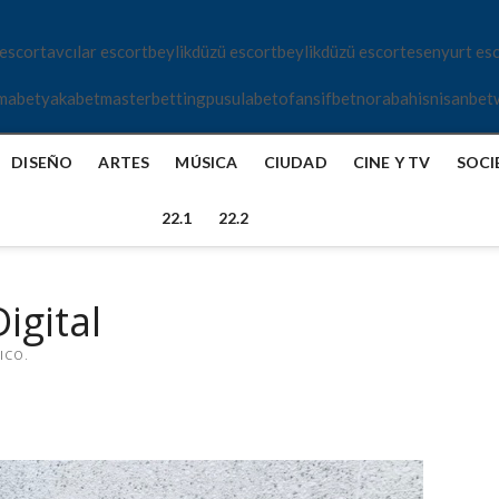
 escort
avcılar escort
beylikdüzü escort
beylikdüzü escort
esenyurt es
mabet
yakabet
masterbetting
pusulabet
ofansifbet
norabahis
nisanbet
DISEÑO
ARTES
MÚSICA
CIUDAD
CINE Y TV
SOCI
22.1
22.2
igital
ICO.