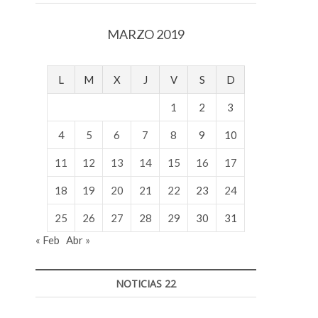
v
o
MARZO 2019
l
g
e
L
M
X
J
V
S
D
r
s
1
2
3
k
o
4
5
6
7
8
9
10
p
11
12
13
14
15
16
17
e
n
18
19
20
21
22
23
24
v
o
25
26
27
28
29
30
31
l
« Feb
Abr »
g
e
r
NOTICIAS 22
s
k