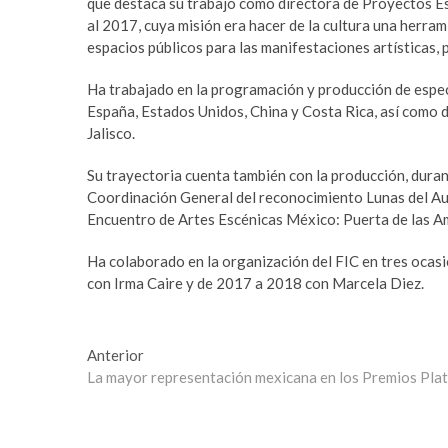
que destaca su trabajo como directora de Proyectos E
a
m
al 2017, cuya misión era hacer de la cultura una herram
r
a
espacios públicos para las manifestaciones artísticas, p
e
s
s
t
Ha trabajado en la programación y producción de espec
c
e
España, Estados Unidos, China y Costa Rica, así como d
o
r
Jalisco.
r
b
t
e
Su trayectoria cuenta también con la producción, durant
b
t
Coordinación General del reconocimiento Lunas del Audi
e
t
Encuentro de Artes Escénicas México: Puerta de las A
y
i
l
n
Ha colaborado en la organización del FIC en tres ocas
i
g
con Irma Caire y de 2017 a 2018 con Marcela Diez.
k
p
d
u
ü
s
Navegación
Entrada
Anterior
z
u
anterior:
La mayor representación mexicana en los Premios Plati
de
ü
l
e
a
entradas
s
b