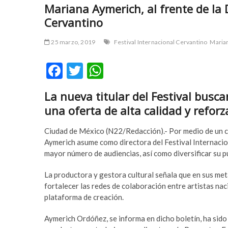
Mariana Aymerich, al frente de la D
r
m
Cervantino
t
e
a
y
v
b
25 marzo, 2019
Festival Internacional Cervantino
Maria
c
e
ı
t
F
T
W
l
p
ac
w
h
a
u
La nueva titular del Festival busc
e
itt
at
r
m
una oferta de alta calidad y reforz
e
a
b
er
s
s
b
o
A
Ciudad de México (N22/Redacción).- Por medio de un c
c
e
Aymerich asume como directora del Festival Internacion
o
t
o
p
mayor número de audiencias, así como diversificar su pú
r
y
k
p
t
a
La productora y gestora cultural señala que en sus me
a
k
fortalecer las redes de colaboración entre artistas nac
v
a
plataforma de creación.
c
b
ı
e
Aymerich Ordóñez, se informa en dicho boletín, ha sido 
l
t