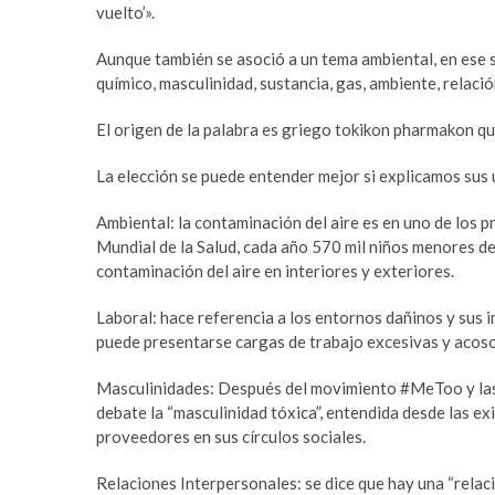
a
m
vuelto’».
r
a
Aunque también se asoció a un tema ambiental, en ese s
e
s
químico, masculinidad, sustancia, gas, ambiente, relación
s
t
c
e
El origen de la palabra es griego tokikon pharmakon que
o
r
r
b
La elección se puede entender mejor si explicamos sus 
t
e
b
t
Ambiental: la contaminación del aire es en uno de los 
e
t
Mundial de la Salud, cada año 570 mil niños menores de
y
i
contaminación del aire en interiores y exteriores.
l
n
i
g
Laboral: hace referencia a los entornos dañinos y sus i
k
p
puede presentarse cargas de trabajo excesivas y acoso 
d
u
ü
s
Masculinidades: Después del movimiento #MeToo y las 
z
u
debate la “masculinidad tóxica”, entendida desde las 
ü
l
proveedores en sus círculos sociales.
e
a
s
b
Relaciones Interpersonales: se dice que hay una “relaci