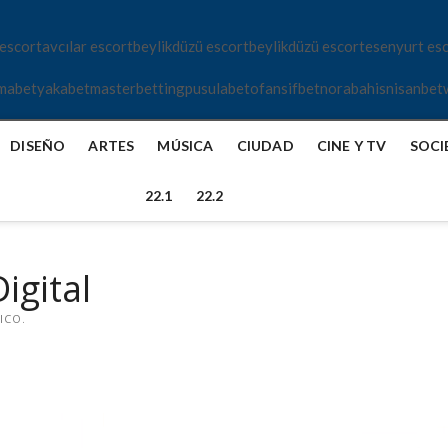
 escort
avcılar escort
beylikdüzü escort
beylikdüzü escort
esenyurt es
mabet
yakabet
masterbetting
pusulabet
ofansifbet
norabahis
nisanbet
DISEÑO
ARTES
MÚSICA
CIUDAD
CINE Y TV
SOCI
22.1
22.2
igital
ICO.