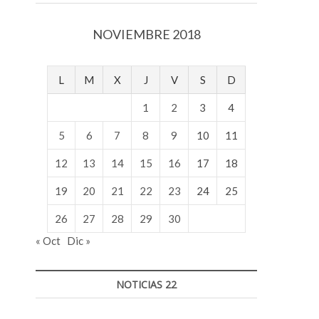
v
o
NOVIEMBRE 2018
l
g
e
L
M
X
J
V
S
D
r
s
1
2
3
4
k
o
5
6
7
8
9
10
11
p
12
13
14
15
16
17
18
e
n
19
20
21
22
23
24
25
v
o
26
27
28
29
30
l
« Oct
Dic »
g
e
r
NOTICIAS 22
s
k