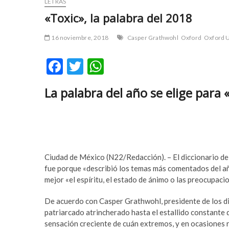
LETRAS
r
m
«Toxic», la palabra del 2018
t
e
a
y
16 noviembre, 2018
Casper Grathwohl
Oxford
Oxford U
v
b
c
e
F
T
W
ı
t
l
p
ac
w
h
a
u
La palabra del año se elige para 
e
itt
at
r
m
b
er
s
e
a
s
b
o
A
c
e
o
p
o
t
r
y
Ciudad de México (N22/Redacción). – El diccionario de
k
p
t
a
fue porque «describió los temas más comentados del añ
a
k
mejor «el espíritu, el estado de ánimo o las preocupacio
v
a
c
b
De acuerdo con Casper Grathwohl, presidente de los dic
ı
e
patriarcado atrincherado hasta el estallido constante de
l
t
sensación creciente de cuán extremos, y en ocasiones 