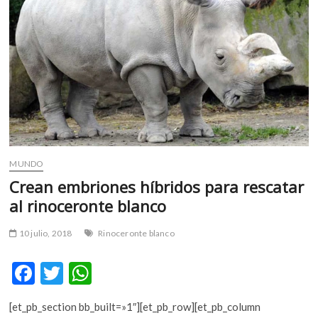
m
v
o
l
g
e
r
s
k
o
MUNDO
p
Crean embriones híbridos para rescatar
e
n
al rinoceronte blanco
v
o
10 julio, 2018
Rinoceronte blanco
l
g
F
T
W
e
ac
w
h
r
[et_pb_section bb_built=»1″][et_pb_row][et_pb_column
s