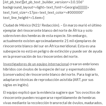
[/et_pb_text][et_pb_text _builder_version=»3.0.106″
background_layout=»light» text_font=»Georgia||||||||»
text_font_size=»17px» text_text_color=»#000000″
text_line_height=»1.6em»]
Ciudad de México (N22/ Redacción). – En marzo murió el último
ejemplar del rinoceronte blanco del norte de África y solo
sobreviven dos hembras de esta especie. Sin embargo,
actualmente existen aproximadamente 21 mil ejemplares de
rinoceronte blanco del sur en África meridional. Esta es una
subespecie no está en peligro de extinción y puede ser de ayuda
en la preservación de los rinocerontes del norte.
Investigadores de un equipo internacional
crearon embriones
híbridos con óvulos de la especie del sur y espermatozoides
(conservados) de rinoceronte blanco del norte. Para lograrlo,
adaptaron técnicas de reproducción asistida (ART, por sus
siglas en inglés).
El equipo explicó que la evidencia sugiere que “los ovocitos de
rinoceronte pueden recuperarse repetidamente de hembras
vivas mediante la recolección transrectal de óvulos, madurados,