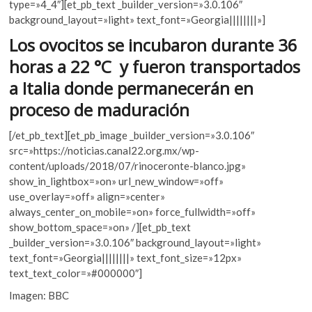
e
itt
at
type=»4_4″][et_pb_text _builder_version=»3.0.106″
k
b
er
s
background_layout=»light» text_font=»Georgia||||||||»]
o
p
o
A
Los ovocitos se incubaron durante 36
e
o
p
horas a 22 °C y fueron transportados
n
k
p
a Italia donde permanecerán en
proceso de maduración
[/et_pb_text][et_pb_image _builder_version=»3.0.106″
src=»https://noticias.canal22.org.mx/wp-
content/uploads/2018/07/rinoceronte-blanco.jpg»
show_in_lightbox=»on» url_new_window=»off»
use_overlay=»off» align=»center»
always_center_on_mobile=»on» force_fullwidth=»off»
show_bottom_space=»on» /][et_pb_text
_builder_version=»3.0.106″ background_layout=»light»
text_font=»Georgia||||||||» text_font_size=»12px»
text_text_color=»#000000″]
Imagen: BBC