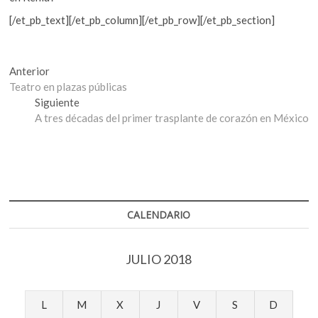
[/et_pb_text][/et_pb_column][/et_pb_row][/et_pb_section]
Navegación
Entrada
Anterior
anterior:
Teatro en plazas públicas
de
Entrada
Siguiente
entradas
siguiente:
A tres décadas del primer trasplante de corazón en México
CALENDARIO
JULIO 2018
L
M
X
J
V
S
D