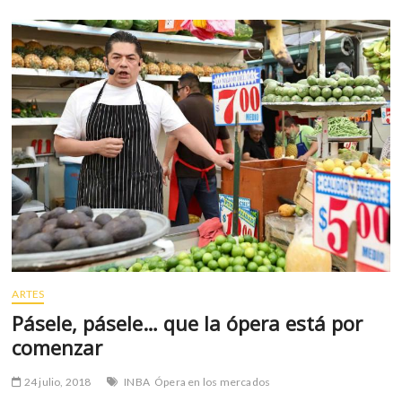
k
p
Cine
Contemporáneo
ARTES
Pásele, pásele… que la ópera está por
comenzar
24 julio, 2018
INBA
Ópera en los mercados