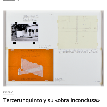
o
p
contemporáneo
k
p
de
Suiza
y
México
DISEÑO
Tercerunquinto y su «obra inconclusa»