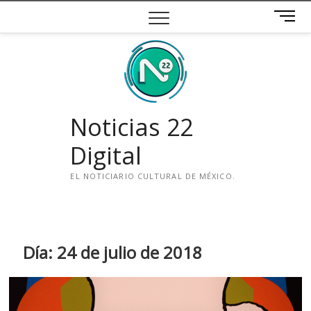
Saltar
B
al
o
contenido
t
ó
n
d
e
Noticias 22
m
e
Digital
n
ú
EL NOTICIARIO CULTURAL DE MÉXICO.
i
n
s
t
Día:
24 de julio de 2018
a
g
r
a