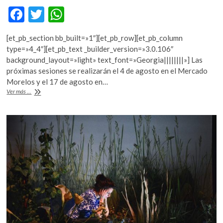
F
T
W
ac
w
h
[et_pb_section bb_built=»1″][et_pb_row][et_pb_column
e
itt
at
type=»4_4″][et_pb_text _builder_version=»3.0.106″
b
er
s
background_layout=»light» text_font=»Georgia||||||||»] Las
próximas sesiones se realizarán el 4 de agosto en el Mercado
o
A
Morelos y el 17 de agosto en…
o
p
Pásele,
Ver más ...
pásele…
k
p
que
la
ópera
está
por
comenzar