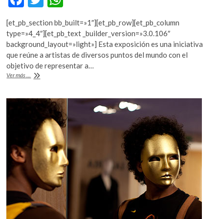
k
ac
w
h
o
[et_pb_section bb_built=»1″][et_pb_row][et_pb_column
e
itt
at
p
type=»4_4″][et_pb_text _builder_version=»3.0.106″
e
b
er
s
background_layout=»light»] Esta exposición es una iniciativa
n
que reúne a artistas de diversos puntos del mundo con el
o
A
objetivo de representar a…
o
p
Peanuts
Ver más ...
Global
k
p
Artist
Collective,
en
la
Ciudad
de
México