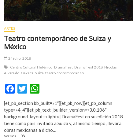
ARTES
Teatro contemporáneo de Suiza y
México
24 julio, 2018
Centro Cultural Helénico
DramaFest
DramaFest 2018
Nicolás
Alvarado
Oaxaca
Suiza
teatro contemporáneo
F
T
W
ac
w
h
[et_pb_section bb_built=»1″][et_pb_row][et_pb_column
e
itt
at
type=»4_4″][et_pb_text _builder_version=»3.0.106″
b
er
s
background_layout=»light»] DramaFest en su edición 2018
tiene como país invitado a Suiza y, al mismo tiempo, llevará
o
A
obras mexicanas a dicho…
Teatro
Ver más ...