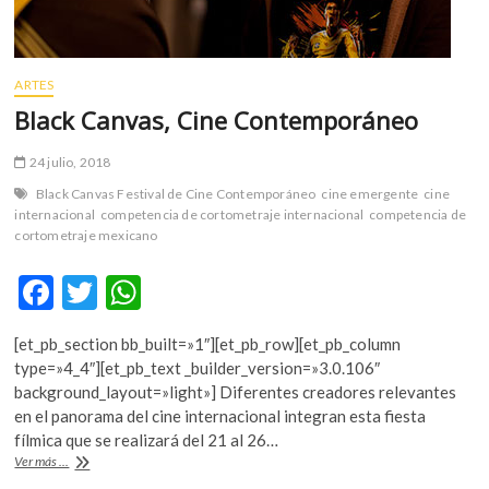
ARTES
Black Canvas, Cine Contemporáneo
24 julio, 2018
Black Canvas Festival de Cine Contemporáneo
cine emergente
cine
internacional
competencia de cortometraje internacional
competencia de
cortometraje mexicano
F
T
W
ac
w
h
[et_pb_section bb_built=»1″][et_pb_row][et_pb_column
e
itt
at
type=»4_4″][et_pb_text _builder_version=»3.0.106″
b
er
s
background_layout=»light»] Diferentes creadores relevantes
en el panorama del cine internacional integran esta fiesta
o
A
fílmica que se realizará del 21 al 26…
o
p
Black
Ver más ...
Canvas,