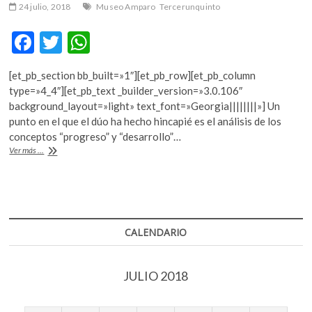
24 julio, 2018
Museo Amparo
Tercerunquinto
F
T
W
ac
w
h
[et_pb_section bb_built=»1″][et_pb_row][et_pb_column
e
itt
at
type=»4_4″][et_pb_text _builder_version=»3.0.106″
b
er
s
background_layout=»light» text_font=»Georgia||||||||»] Un
punto en el que el dúo ha hecho hincapié es el análisis de los
o
A
conceptos “progreso” y “desarrollo”…
o
p
Tercerunquinto
Ver más ...
y
k
p
su
«obra
inconclusa»
CALENDARIO
JULIO 2018