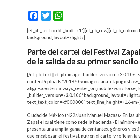
r
m
t
e
F
T
W
a
y
ac
w
h
v
b
[et_pb_section bb_built=»1″][et_pb_row][et_pb_column 
e
itt
at
c
e
background_layout=»light»]
ı
t
b
er
s
l
p
Parte del cartel del Festival Zap
o
A
a
u
de la salida de su primer sencillo
r
m
o
p
e
a
k
p
s
b
[/et_pb_text][et_pb_image _builder_version=»3.0.106″ 
c
e
content/uploads/2018/05/imagen-ana-ok.png» show_i
o
t
align=»center» always_center_on_mobile=»on» force_f
r
y
_builder_version=»3.0.106″ background_layout=»light»
t
a
text_text_color=»#000000″ text_line_height=»1.6em»
a
k
Ciudad de México (N22/Juan Manuel Mazas).- En las últi
v
a
Zapal el cual tiene como sede la hacienda «El mimbre» en 
c
b
presenta una amplia gama de cantantes, géneros y esti
ı
e
que encabezan el festival, nutren el cartel y reflejan la
l
t