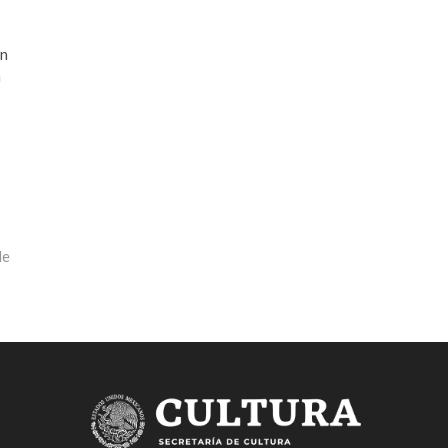
on
a
le