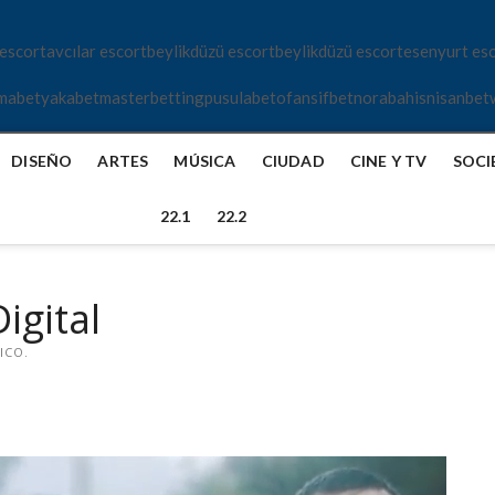
 escort
avcılar escort
beylikdüzü escort
beylikdüzü escort
esenyurt es
mabet
yakabet
masterbetting
pusulabet
ofansifbet
norabahis
nisanbet
DISEÑO
ARTES
MÚSICA
CIUDAD
CINE Y TV
SOCI
22.1
22.2
igital
ICO.