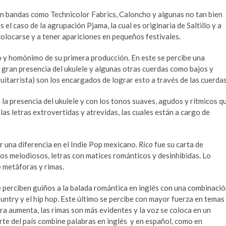
con bandas como Technicolor Fabrics, Caloncho y algunas no tan bien
s el caso de la agrupación Pjama, la cual es originaria de Saltillo y a
olocarse y a tener apariciones en pequeños festivales.
do y homónimo de su primera producción. En este se percibe una
 gran presencia del ukulele y algunas otras cuerdas como bajos y
itarrista) son los encargados de lograr esto a través de las cuerdas
 la presencia del ukulele y con los tonos suaves, agudos y rítmicos q
las letras extrovertidas y atrevidas, las cuales están a cargo de
r una diferencia en el Indie Pop mexicano.
Rico
fue su carta de
os melodiosos, letras con matices románticos y desinhibidas. Lo
e metáforas y rimas.
 se perciben guiños a la balada romántica en inglés con una combinaci
 country y el hip hop. Este último se percibe con mayor fuerza en temas
tra aumenta, las rimas son más evidentes y la voz se coloca en un
orte del país combine palabras en inglés y en español, como en