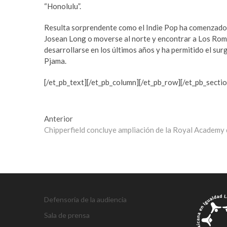
c
e
“Honolulu”.
o
t
r
o
Resulta sorprendente como el Indie Pop ha comenzado a
t
f
Josean Long o moverse al norte y encontrar a Los Rom
b
a
desarrollarse en los últimos años y ha permitido el su
e
n
Pjama.
y
s
l
i
[/et_pb_text][/et_pb_column][/et_pb_row][/et_pb_sectio
i
f
k
b
d
e
Navegación
Entrada
Anterior
ü
t
anterior:
Chipperfield concluye ampliación de la Royal Academy
de
z
n
ü
o
entradas
e
r
s
a
c
b
o
a
Defensoría de la audiencia
r
h
t
i
Sala de prensa
e
s