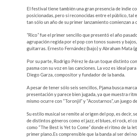
a
m
El festival tiene también una gran presencia de indie 
r
a
posicionadas, pero sí reconocidas entre el público, tal e
e
s
tan sólo un año de su primer lanzamiento comienzan a c
s
t
c
e
“
Rico
”
fue el primer sencillo que presentó el año pasa
o
r
agrupación regida por el pop con tonos suaves y bajos,
r
b
guitarras. Ernesto Fernández (bajo) y Abraham Mata (gu
t
e
b
t
Por su parte, Rodrigo Pérez le da un toque distinto con
e
t
pasma con su voz en las canciones. La voz es ideal para 
y
i
Diego Garza, compositor y fundador de la banda.
l
n
i
g
A pesar de tener sólo seis sencillos, Pjama busca marca
k
p
presentación y parece bien jugada, ya que muestra ritm
d
u
mismo ocurre con “Toronjil” y “Acostarnos”, un juego d
ü
s
z
u
Su estilo musical se remite al origen del pop, es decir,
ü
l
de distintos géneros como el jazz, el blues, el rock, el
e
a
como “The Best is Yet to Come
”
donde el ritmo de la le
s
b
primer plano.Es comprensible que la banda al ser del n