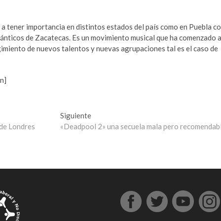
 tener importancia en distintos estados del país como en Puebla c
ánticos de Zacatecas. Es un movimiento musical que ha comenzado 
rgimiento de nuevos talentos y nuevas agrupaciones tal es el caso de
n]
Entrada
Siguiente
siguiente:
 de Londres
«Deadpool 2» una secuela mala pero recomendab