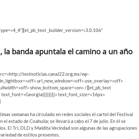
type=»4_4″][et_pb_text _builder_version=»3.0.106″
al, la banda apuntala el camino a un año
src=»http://testnoticias.canal22.org.mx/wp-
n_lightbox=»off» url_new_window=»off» use_overlay=»off»
ullwidth=»off» show_bottom_space=»on» /][et_pb_text
 text_font=»Georgia||||||||» text_font_size=»16px»
]
mas semanas ha circulado en redes sociales el cartel del Festival
el estado de Coahuila; se llevará a cabo el 7 de julio. En él se
los. El Tri, DLD y Maldita Vecindad son algunas de las agrupaciones
 variedad de estilos presentes.