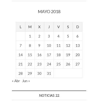
v
o
MAYO 2018
l
g
e
L
M
X
J
V
S
D
r
s
1
2
3
4
5
6
k
o
7
8
9
10
11
12
13
p
14
15
16
17
18
19
20
e
n
21
22
23
24
25
26
27
v
o
28
29
30
31
l
« Abr
Jun »
g
e
r
NOTICIAS 22
s
k