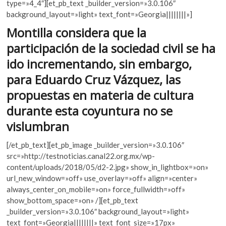
e
itt
at
type=»4_4″][et_pb_text _builder_version=»3.0.106″
k
b
er
s
background_layout=»light» text_font=»Georgia||||||||»]
o
p
o
A
Montilla considera que la
e
o
p
participación de la sociedad civil se ha
n
k
p
ido incrementando, sin embargo,
para Eduardo Cruz Vázquez, las
propuestas en materia de cultura
durante esta coyuntura no se
vislumbran
[/et_pb_text][et_pb_image _builder_version=»3.0.106″
src=»http://testnoticias.canal22.org.mx/wp-
content/uploads/2018/05/d2-2.jpg» show_in_lightbox=»on»
url_new_window=»off» use_overlay=»off» align=»center»
always_center_on_mobile=»on» force_fullwidth=»off»
show_bottom_space=»on» /][et_pb_text
_builder_version=»3.0.106″ background_layout=»light»
text_font=»Georgia||||||||» text_font_size=»17px»