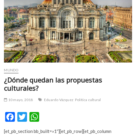
m
v
o
l
g
e
r
s
k
o
MUNDO
p
¿Dónde quedan las propuestas
e
n
culturales?
v
o
10 mayo, 2018
Eduardo Vázquez
Política cultural
l
g
F
T
W
e
ac
w
h
r
[et_pb_section bb_built=»1″][et_pb_row][et_pb_column
s