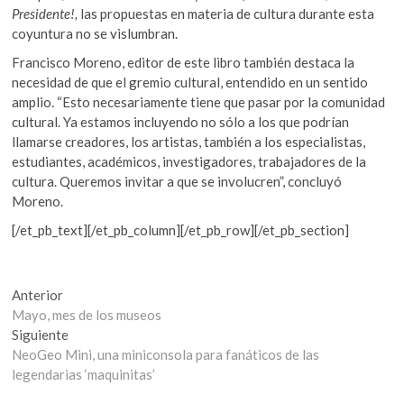
Presidente!,
las propuestas en materia de cultura durante esta
coyuntura no se vislumbran.
Francisco Moreno, editor de este libro también destaca la
necesidad de que el gremio cultural, entendido en un sentido
amplio. “Esto necesariamente tiene que pasar por la comunidad
cultural. Ya estamos incluyendo no sólo a los que podrían
llamarse creadores, los artistas, también a los especialistas,
estudiantes, académicos, investigadores, trabajadores de la
cultura. Queremos invitar a que se involucren”, concluyó
Moreno.
[/et_pb_text][/et_pb_column][/et_pb_row][/et_pb_section]
Navegación
Entrada
Anterior
anterior:
Mayo, mes de los museos
de
Entrada
Siguiente
entradas
siguiente:
NeoGeo Mini, una miniconsola para fanáticos de las
legendarias ‘maquinitas’