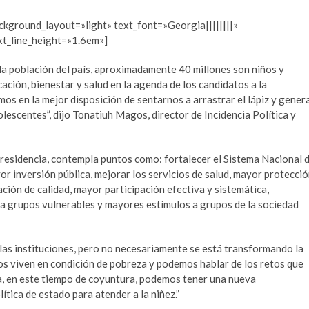
ackground_layout=»light» text_font=»Georgia||||||||»
xt_line_height=»1.6em»]
la población del país, aproximadamente 40 millones son niños y
ción, bienestar y salud en la agenda de los candidatos a la
mos en la mejor disposición de sentarnos a arrastrar el lápiz y gener
dolescentes”, dijo Tonatiuh Magos, director de Incidencia Política y
presidencia, contempla puntos como: fortalecer el Sistema Nacional 
or inversión pública, mejorar los servicios de salud, mayor protecci
ción de calidad, mayor participación efectiva y sistemática,
 a grupos vulnerables y mayores estímulos a grupos de la sociedad
las instituciones, pero no necesariamente se está transformando la
iños viven en condición de pobreza y podemos hablar de los retos que
ta, en este tiempo de coyuntura, podemos tener una nueva
tica de estado para atender a la niñez.”