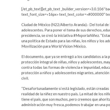
a
m
r
a
[/et_pb_text][et_pb_text _builder_version=»3.0.106″ b
e
s
text_font_size=»16px» text_text_color=»#000000″ te
s
t
c
e
Ciudad de México (N22/Alberto Aranda).- Del total de 
o
r
adolescentes. Para poner el tema de sus derechos, educa
r
b
presidencia, se creó la iniciativa #MxporlaNiñez.
“Esta
t
e
una política de Estado para las niñas, los niños y los a
b
t
Movilización para World Vision México.
e
t
y
i
El documento, que ya se entregó a los candidatos a la 
l
n
protección integral de niñas, niños y adolescentes, may
i
g
contra todas las formas de violencia e impunidad, educa
k
p
protección a niños y adolescentes migrantes, atención
d
u
civil.
ü
s
“Desafortunadamente sí está legislado, están creadas 
z
u
realidad de la niñez en nuestro país. La mitad de los n
ü
l
tiene el país, que son muchos, pero creemos que ahori
e
a
administración muy fresca, podemos trabajar en una polí
s
b