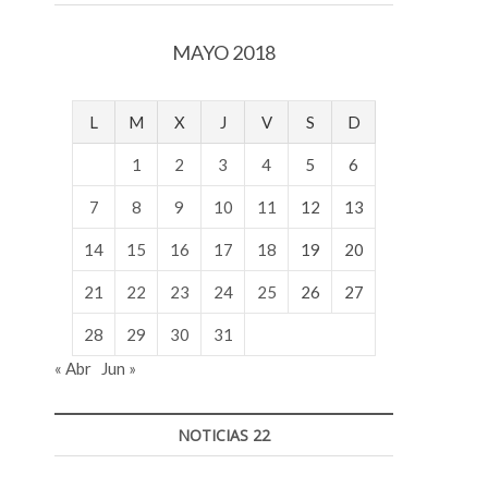
v
o
MAYO 2018
l
g
e
L
M
X
J
V
S
D
r
s
1
2
3
4
5
6
k
o
7
8
9
10
11
12
13
p
14
15
16
17
18
19
20
e
n
21
22
23
24
25
26
27
v
o
28
29
30
31
l
« Abr
Jun »
g
e
r
NOTICIAS 22
s
k