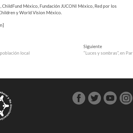
co, ChildFund México, Fundación JUCONI México, Red por los
Children y World Vision México.
n]
Entrada
Siguiente
siguiente:
 población local
“Luces y sombras”, en Par