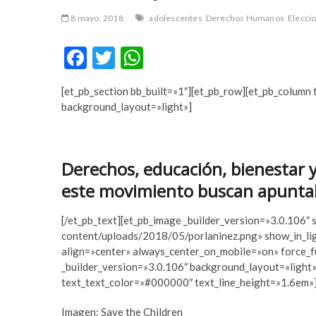
r
m
8 mayo, 2018
adolescentes
Derechos Humanos
Elecci
t
e
a
y
F
T
W
v
b
ac
w
h
c
e
ı
t
[et_pb_section bb_built=»1″][et_pb_row][et_pb_column 
e
itt
at
l
p
background_layout=»light»]
b
er
s
a
u
r
m
o
A
e
a
o
p
Derechos, educación, bienestar y
s
b
c
e
este movimiento buscan apuntala
k
p
o
t
r
y
[/et_pb_text][et_pb_image _builder_version=»3.0.106″ 
t
a
content/uploads/2018/05/porlaninez.png» show_in_li
a
k
align=»center» always_center_on_mobile=»on» force_f
v
a
_builder_version=»3.0.106″ background_layout=»light»
c
b
text_text_color=»#000000″ text_line_height=»1.6em»
ı
e
l
t
Imagen: Save the Children