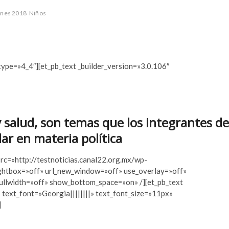
ones 2018
Niños
type=»4_4″][et_pb_text _builder_version=»3.0.106″
 salud, son temas que los integrantes de
r en materia política
src=»http://testnoticias.canal22.org.mx/wp-
ghtbox=»off» url_new_window=»off» use_overlay=»off»
ullwidth=»off» show_bottom_space=»on» /][et_pb_text
 text_font=»Georgia||||||||» text_font_size=»11px»
]