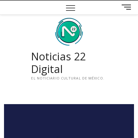
Saltar
B
al
o
contenido
t
ó
n
d
e
Noticias 22
m
e
Digital
n
ú
EL NOTICIARIO CULTURAL DE MÉXICO.
i
n
s
t
a
g
r
a