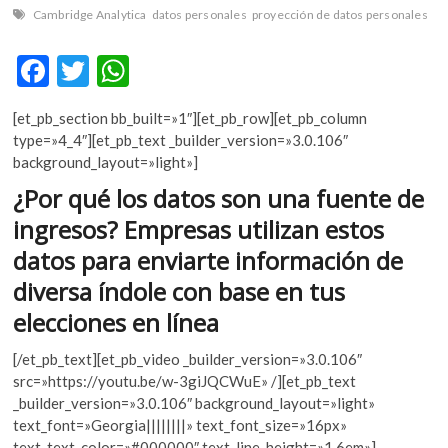
k
Cambridge Analytica
datos personales
proyección de datos personales
o
p
F
T
W
e
ac
w
h
n
[et_pb_section bb_built=»1″][et_pb_row][et_pb_column
e
itt
at
type=»4_4″][et_pb_text _builder_version=»3.0.106″
b
er
s
background_layout=»light»]
o
A
¿Por qué los datos son una fuente de
o
p
ingresos? Empresas utilizan estos
k
p
datos para enviarte información de
diversa índole con base en tus
elecciones en línea
[/et_pb_text][et_pb_video _builder_version=»3.0.106″
src=»https://youtu.be/w-3giJQCWuE» /][et_pb_text
_builder_version=»3.0.106″ background_layout=»light»
text_font=»Georgia||||||||» text_font_size=»16px»
text_text_color=»#000000″ text_line_height=»1.6em»]