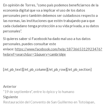
En opinión de Torres, “como país podemos beneficiarnos de la
economía digital que va a implicar el uso de los datos
personales pero también debemos ser cuidadosos respecto a
las normas, las instituciones que estén trabajando para que
cada ciudadano tenga protección a su vida privada, a su datos
personales”.
Si quieres saber si Facebook ha dado mal uso a tus datos
personales, puedes consultar este
enlace:
https://www.facebook.com/help/1873665312923476?
helpref=search&sr=1&query=cambridge
[/et_pb_text][/et_pb_column][/et_pb_row][/et_pb_section]
Navegación
Entrada
Anterior
anterior:
“19 de septiembre”, entre lo épico y lo humano
de
Entrada
Siguiente
entradas
siguiente:
Restauración del Convento de San Guillermo en Totolapan,