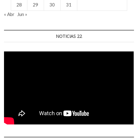
28
29
30
31
« Abr
Jun »
NOTICIAS 22