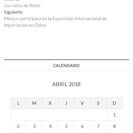
anterior:
Los retos de Retes
de
Entrada
Siguiente
entradas
siguiente:
México participará en la Exposición Internacional de
Importación en China
CALENDARIO
ABRIL 2018
L
M
X
J
V
S
D
1
2
3
4
5
6
7
8