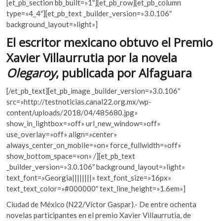
[et_pb_section bb_built=»1″][et_pb_row][et_pb_column
k
e
itt
at
type=»4_4″][et_pb_text _builder_version=»3.0.106″
o
b
er
s
background_layout=»light»]
p
o
A
e
El escritor mexicano obtuvo el Premio
n
o
p
Xavier Villaurrutia por la novela
k
p
Olegaroy
, publicada por Alfaguara
[/et_pb_text][et_pb_image _builder_version=»3.0.106″
src=»http://testnoticias.canal22.org.mx/wp-
content/uploads/2018/04/485680.jpg»
show_in_lightbox=»off» url_new_window=»off»
use_overlay=»off» align=»center»
always_center_on_mobile=»on» force_fullwidth=»off»
show_bottom_space=»on» /][et_pb_text
_builder_version=»3.0.106″ background_layout=»light»
text_font=»Georgia||||||||» text_font_size=»16px»
text_text_color=»#000000″ text_line_height=»1.6em»]
Ciudad de México (N22/Víctor Gaspar).- De entre ochenta
novelas participantes en el premio Xavier Villaurrutia, de