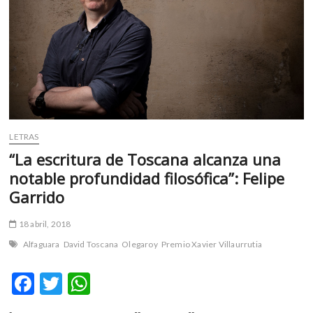
m
v
o
l
g
e
r
s
k
LETRAS
o
“La escritura de Toscana alcanza una
p
notable profundidad filosófica”: Felipe
e
Garrido
n
v
18 abril, 2018
o
l
Alfaguara
David Toscana
Olegaroy
Premio Xavier Villaurrutia
g
e
F
T
W
r
ac
w
h
s