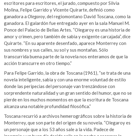
escritores para escritores, el jurado, compuesto por Silvia
Molina, Felipe Garrido y Vicente Quirarte, definió como
ganadora a
Olegaroy
, del regiomontano David Toscana, como la
ganadora. El galardón fue entregado ayer en la sala Manuel M.
Ponce del Palacio de Bellas Artes. “Olegaroy es una historia de
amor y crimen, pero también de sabia y exigente carcajada”, dice
Quirarte. “En su aparente desenfado, aparece Monterrey con
sus nombres y sus calles, su sol y sus montañas. Sólo
transcurrida buena parte de la novela nos enteramos de que la
acción transcurre en otro tiempo.”
Para Felipe Garrido, la obra de Toscana (1961), “se trata de una
novela inteligente, sabia y con una enorme voluntad de estilo
donde las peripecias del personaje van trenzándose con
sorprendente naturalidad y un gran sentido del humor, que no se
pierde en los muchos momentos en que la escritura de Toscana
alcanza una notable profundidad filosófica.”
Toscana recurrió a archivos hemerográficos sobre la historia de
Monterrey, que son parte del origen de su novela. “Olegaroy es
un personaje que a los 53 años sale a la vida. Padece de
insomnio y un buen día decide salir en la noche a recorrer la