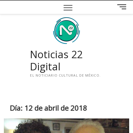
Saltar
B
al
o
contenido
t
ó
n
d
e
Noticias 22
m
e
Digital
n
ú
EL NOTICIARIO CULTURAL DE MÉXICO.
i
n
s
t
Día:
12 de abril de 2018
a
g
r
a