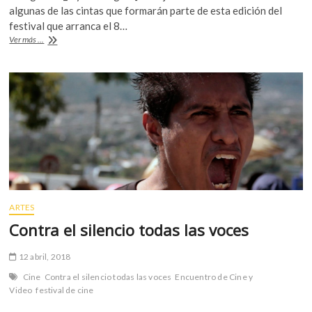
algunas de las cintas que formarán parte de esta edición del
o
A
festival que arranca el 8…
o
p
Godard,
Ver más ...
Lee,
k
p
Koreeda
y
Garrone,
en
la
71
edición
de
Cannes
ARTES
Contra el silencio todas las voces
12 abril, 2018
Cine
Contra el silencio todas las voces
Encuentro de Cine y
Video
festival de cine