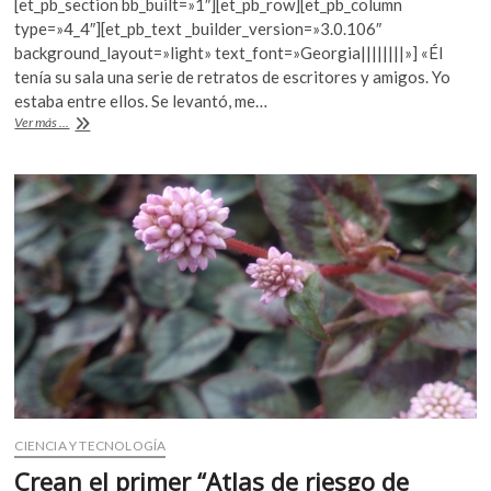
[et_pb_section bb_built=»1″][et_pb_row][et_pb_column
k
e
itt
at
type=»4_4″][et_pb_text _builder_version=»3.0.106″
o
b
er
s
background_layout=»light» text_font=»Georgia||||||||»] «Él
p
tenía su sala una serie de retratos de escritores y amigos. Yo
o
A
e
estaba entre ellos. Se levantó, me…
n
o
p
«La
Ver más ...
gran
k
p
escritura
de
Sergio
Pitol
está
allí,
vigente»:
Margo
Glantz
CIENCIA Y TECNOLOGÍA
Crean el primer “Atlas de riesgo de