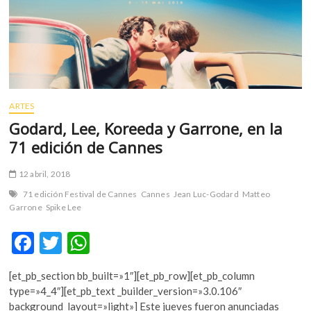
para
México
ARTES
Godard, Lee, Koreeda y Garrone, en la
71 edición de Cannes
12 abril, 2018
71 edición Festival de Cannes
Cannes
Jean Luc-Godard
Matteo
Garrone
Spike Lee
F
T
W
ac
w
h
[et_pb_section bb_built=»1″][et_pb_row][et_pb_column
e
itt
at
type=»4_4″][et_pb_text _builder_version=»3.0.106″
b
er
s
background_layout=»light»] Este jueves fueron anunciadas