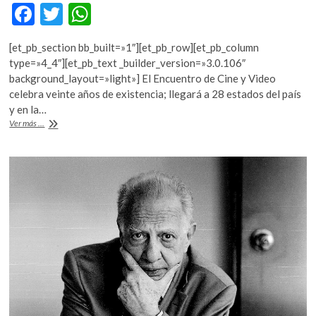
F
T
W
ac
w
h
[et_pb_section bb_built=»1″][et_pb_row][et_pb_column
e
itt
at
type=»4_4″][et_pb_text _builder_version=»3.0.106″
b
er
s
background_layout=»light»] El Encuentro de Cine y Video
celebra veinte años de existencia; llegará a 28 estados del país
o
A
y en la…
o
p
Contra
Ver más ...
el
k
p
silencio
todas
las
voces