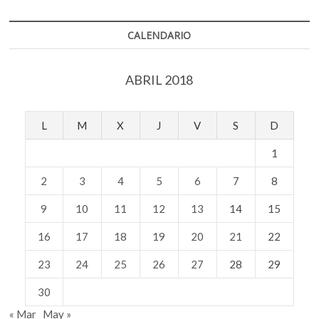
Néstor
García
Canclini
CALENDARIO
ABRIL 2018
L
M
X
J
V
S
D
1
2
3
4
5
6
7
8
9
10
11
12
13
14
15
16
17
18
19
20
21
22
23
24
25
26
27
28
29
30
« Mar
May »