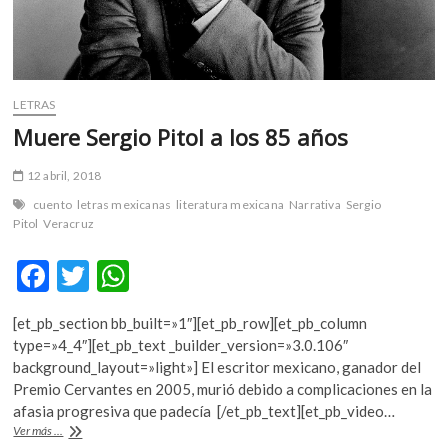
LETRAS
Muere Sergio Pitol a los 85 años
12 abril, 2018
cuento
letras mexicanas
literatura mexicana
Narrativa
Sergio
Pitol
Veracruz
F
T
W
ac
w
h
[et_pb_section bb_built=»1″][et_pb_row][et_pb_column
e
itt
at
type=»4_4″][et_pb_text _builder_version=»3.0.106″
b
er
s
background_layout=»light»] El escritor mexicano, ganador del
Premio Cervantes en 2005, murió debido a complicaciones en la
o
A
afasia progresiva que padecía [/et_pb_text][et_pb_video…
o
p
Muere
Ver más ...
Sergio