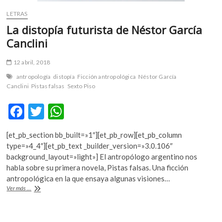
LETRAS
La distopía futurista de Néstor García
Canclini
12 abril, 2018
antropología
distopía
Ficción antropológica
Néstor García
Canclini
Pistas falsas
Sexto Piso
F
T
W
ac
w
h
[et_pb_section bb_built=»1″][et_pb_row][et_pb_column
e
itt
at
type=»4_4″][et_pb_text _builder_version=»3.0.106″
b
er
s
background_layout=»light»] El antropólogo argentino nos
habla sobre su primera novela, Pistas falsas. Una ficción
o
A
antropológica en la que ensaya algunas visiones…
o
p
La
Ver más ...
distopía
k
p
futurista
de