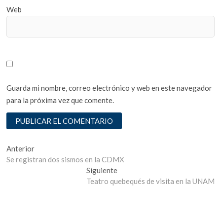
Web
Guarda mi nombre, correo electrónico y web en este navegador
para la próxima vez que comente.
Navegación
Entrada
Anterior
anterior:
Se registran dos sismos en la CDMX
de
Entrada
Siguiente
entradas
siguiente:
Teatro quebequés de visita en la UNAM