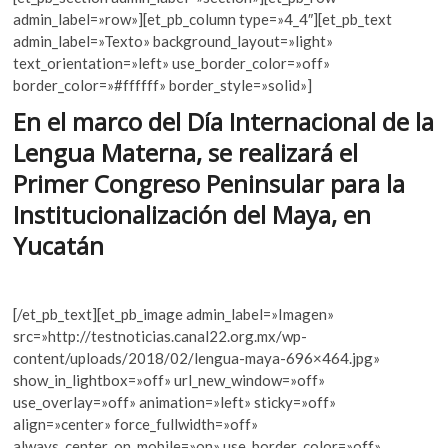
e
itt
at
k
admin_label=»row»][et_pb_column type=»4_4″][et_pb_text
o
b
er
s
admin_label=»Texto» background_layout=»light»
p
text_orientation=»left» use_border_color=»off»
o
A
e
border_color=»#ffffff» border_style=»solid»]
n
o
p
En el marco del Día Internacional de la
k
p
Lengua Materna, se realizará el
Primer Congreso Peninsular para la
Institucionalización del Maya, en
Yucatán
[/et_pb_text][et_pb_image admin_label=»Imagen»
src=»http://testnoticias.canal22.org.mx/wp-
content/uploads/2018/02/lengua-maya-696×464.jpg»
show_in_lightbox=»off» url_new_window=»off»
use_overlay=»off» animation=»left» sticky=»off»
align=»center» force_fullwidth=»off»
always_center_on_mobile=»on» use_border_color=»off»