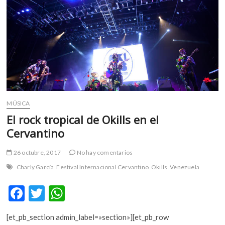
ideas
musicales
MÚSICA
El rock tropical de Okills en el
Cervantino
26 octubre, 2017
No hay comentarios
Charly García
Festival Internacional Cervantino
Okills
Venezuela
F
T
W
ac
w
h
[et_pb_section admin_label=»section»][et_pb_row