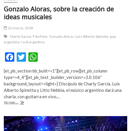
Gonzalo Aloras, sobre la creación de
ideas musicales
22 marzo, 2018
Charly García
Fito Páez
Gonzalo Aloras
Luis Alberto Spinetta
pop
argentino
rock argentino
F
T
W
ac
w
h
[et_pb_section bb_built=»1″][et_pb_row][et_pb_column
e
itt
at
type=»4_4″][et_pb_text _builder_version=»3.0.106″
b
er
s
background_layout=»light»] Discípulo de Charly García, Luis
Alberto Spinetta y Litto Nebbia, el músico argentino dará una
o
A
charla, con guitarra en vivo,…
o
p
Gonzalo
Ver más ...
Aloras,
k
p
sobre
la
creación
de