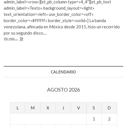
e
itt
at
admin_label=»row»][et_pb_column type=»4_4″][et_pb_text
b
er
s
admin_label=»Texto» background_layout=»light»
text_orientation=»left» use_border_color=»off»
o
A
border_color=»#ffffff» border_style=»solid»] La banda
o
p
venezolana, afincada en México desde 2015, hizo un recorrido
por su segundo disco,…
k
p
El
Ver más ...
rock
tropical
de
Okills
en
el
CALENDARIO
Cervantino
AGOSTO 2026
L
M
X
J
V
S
D
1
2