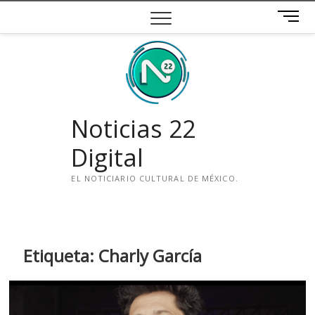
Saltar
B
al
o
contenido
t
ó
n
d
e
Noticias 22
m
e
Digital
n
ú
EL NOTICIARIO CULTURAL DE MÉXICO.
i
n
s
t
Etiqueta:
Charly García
a
g
r
a