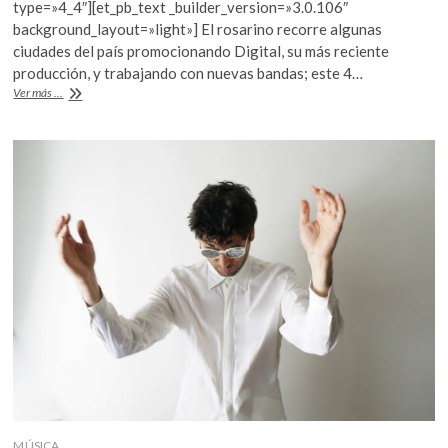
e
itt
at
type=»4_4″][et_pb_text _builder_version=»3.0.106″
k
b
er
s
background_layout=»light»] El rosarino recorre algunas
o
ciudades del país promocionando Digital, su más reciente
p
o
A
producción, y trabajando con nuevas bandas; este 4…
e
o
p
Gonzalo
Ver más ...
n
Aloras,
k
p
una
rara
avis
en
la
música
argentina
MÚSICA