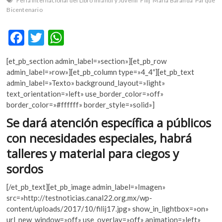
Feria Internacional del Libro Infantil y Juvenil
Filij
María Baranda
Parque
k
Bicentenario
o
p
F
T
W
e
ac
w
h
n
[et_pb_section admin_label=»section»][et_pb_row
e
itt
at
admin_label=»row»][et_pb_column type=»4_4″][et_pb_text
b
er
s
admin_label=»Texto» background_layout=»light»
text_orientation=»left» use_border_color=»off»
o
A
border_color=»#ffffff» border_style=»solid»]
o
p
Se dará atención específica a públicos
k
p
con necesidades especiales, habrá
talleres y material para ciegos y
sordos
[/et_pb_text][et_pb_image admin_label=»Imagen»
src=»http://testnoticias.canal22.org.mx/wp-
content/uploads/2017/10/filij17.jpg» show_in_lightbox=»on»
url_new_window=»off» use_overlay=»off» animation=»left»