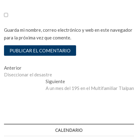
Guarda mi nombre, correo electrónico y web en este navegador
para la próxima vez que comente.
Navegación
Entrada
Anterior
anterior:
Diseccionar el desastre
de
Entrada
Siguiente
entradas
siguiente:
A un mes del 19S en el Multifamiliar Tlalpan
CALENDARIO