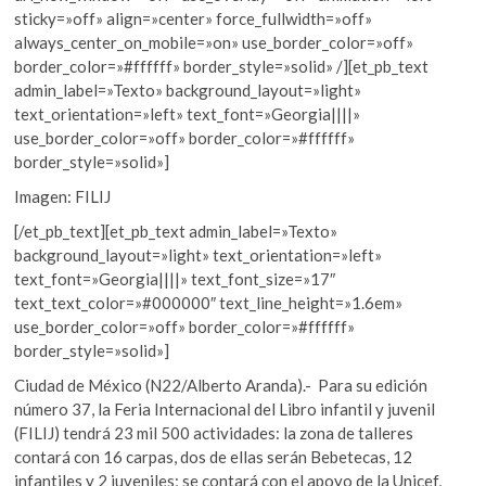
sticky=»off» align=»center» force_fullwidth=»off»
always_center_on_mobile=»on» use_border_color=»off»
border_color=»#ffffff» border_style=»solid» /][et_pb_text
admin_label=»Texto» background_layout=»light»
text_orientation=»left» text_font=»Georgia||||»
use_border_color=»off» border_color=»#ffffff»
border_style=»solid»]
Imagen: FILIJ
[/et_pb_text][et_pb_text admin_label=»Texto»
background_layout=»light» text_orientation=»left»
text_font=»Georgia||||» text_font_size=»17″
text_text_color=»#000000″ text_line_height=»1.6em»
use_border_color=»off» border_color=»#ffffff»
border_style=»solid»]
Ciudad de México (N22/Alberto Aranda).- Para su edición
número 37, la Feria Internacional del Libro infantil y juvenil
(FILIJ) tendrá 23 mil 500 actividades: la zona de talleres
contará con 16 carpas, dos de ellas serán Bebetecas, 12
infantiles y 2 juveniles; se contará con el apoyo de la Unicef,