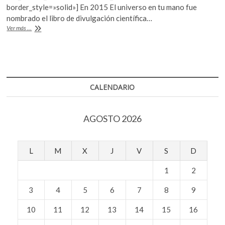
o
p
border_style=»solid»] En 2015 El universo en tu mano fue
nombrado el libro de divulgación científica…
k
p
«La
Ver más ...
única
cosa
que
necesitas
es
imaginación»:
CALENDARIO
Christophe
Galfard
AGOSTO 2026
L
M
X
J
V
S
D
1
2
3
4
5
6
7
8
9
10
11
12
13
14
15
16