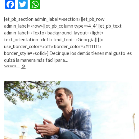
F
T
W
k
o
ac
w
h
p
[et_pb_section admin_label=»section»][et_pb_row
e
itt
at
e
admin_label=»row»][et_pb_column type=»4_4″][et_pb_text
n
b
er
s
admin_label=»Texto» background_layout=»light»
text_orientation=»left» text_font=»Georgia||||»
o
A
use_border_color=»off» border_color=»#ffffff»
o
p
border_style=»solid»] Decir que los demás tienen mal gusto, es
quizá la manera más fácil para…
k
p
“Música
Ver más ...
de
mierda”,
¿gusto
o
intolerancia
por
lo
que
escuchan
las
masas?