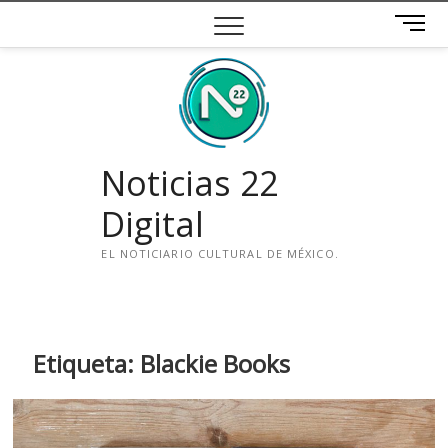
Saltar
B
al
o
contenido
t
ó
n
d
e
Noticias 22
m
e
Digital
n
ú
EL NOTICIARIO CULTURAL DE MÉXICO.
i
n
s
t
Etiqueta:
Blackie Books
a
g
r
a