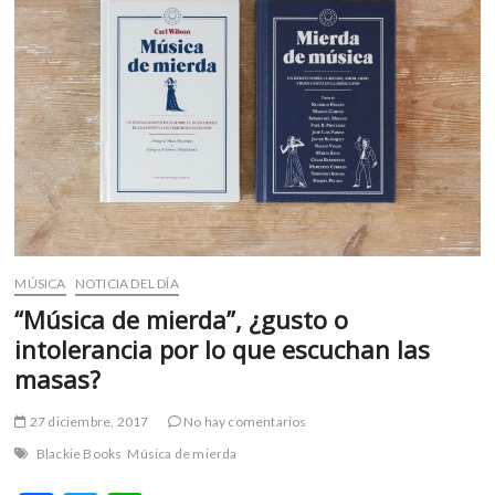
m
v
o
l
g
e
r
s
k
o
p
MÚSICA
NOTICIA DEL DÍA
e
n
“Música de mierda”, ¿gusto o
v
intolerancia por lo que escuchan las
o
masas?
l
g
27 diciembre, 2017
No hay comentarios
e
Blackie Books
Música de mierda
r
s