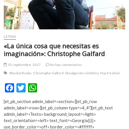
LETRAS
«La única cosa que necesitas es
imaginación»: Christophe Galfard
15 septiembre, 2017
No hay comentarios
Blackie Books
Christophe Galfard
Divulgación científica
Hay Festival
F
T
W
ac
w
h
[et_pb_section admin_label=»section»][et_pb_row
e
itt
at
admin_label=»row»][et_pb_column type=»4_4″][et_pb_text
b
er
s
admin_label=»Texto» background_layout=»light»
text_orientation=»left» text_font=»Georgia||||»
o
A
use_border_color=»off» border_color=»#ffffff»