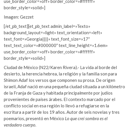
use_border_color=»off» border_color=»#ffffff»
border_style=»solid»]
Imagen: Gezzet
[/et_pb_text][et_pb_text admin_label=»Texto»
background_layout=»light» text_orientation=»left»
text_font=»Georgia||||» text_font_size=»17″
text_text_color=»#000000″ text_line_height=»1.6em»
use_border_color=»off» border_color=»#ffffff»
border_style=»solid»]
Ciudad de México (N22/Karen Rivera).- La vida al borde del
desierto, la herencia hebrea, la religión y la familia son para
Shimon Adaf los versos que componen su prosa. De origen
israelí, Adaf nació en una pequeña ciudad situada a un kilómetro
de la Franja de Gaza y habitada principalmente por judíos
provenientes de países árabes. El contexto marcado por el
conflicto social en esa región lo llevó a refugiarse en la
escritura a partir de los 19 años. Autor de seis novelas y tres
poemarios, presentó en México
Lo que creí sombra es el
verdadero cuerpo.