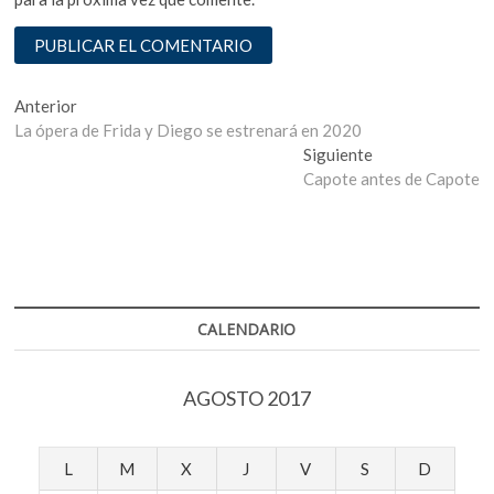
Navegación
Entrada
Anterior
anterior:
La ópera de Frida y Diego se estrenará en 2020
de
Entrada
Siguiente
entradas
siguiente:
Capote antes de Capote
CALENDARIO
AGOSTO 2017
L
M
X
J
V
S
D