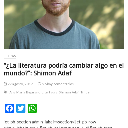
m
v
o
l
g
e
r
s
k
LETRAS
o
“¿La literatura podría cambiar algo en el
p
mundo?”: Shimon Adaf
e
n
27 agosto, 2017
No hay comentarios
v
Ana María Bejarano
Litertaura
Shimon Adaf
Trilce
o
l
F
T
W
g
e
ac
w
h
r
[et_pb_section admin_label=»section»][et_pb_row
e
itt
at
s
admin_label=»row»][et_pb_column type=»4_4″][et_pb_text