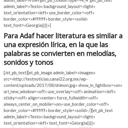
k
b
er
s
admin_label=»Texto» background_layout=»light»
o
text_orientation=»left» use_border_color=»off»
o
A
p
border_color=»#ffffff» border_style=»solid»
e
o
p
text_font=»Georgia||||»]
n
k
p
Para Adaf hacer literatura es similar a
una expresión lírica, en la que las
palabras se convierten en melodías,
sonidos y tonos
[/et_pb_text][et_pb_image admin_label=»Imagen»
src=»http://testnoticias.canal22.org.mx/wp-
content/uploads/2017/08/shimon.jpg» show_in_lightbox=»on»
url_new_window=»off» use_overlay=»off» animation=»left»
sticky=»off» align=»center» force_fullwidth=»off»
always_center_on_mobile=»on» use_border_color=»off»
border_color=»#ffffff» border_style=»solid» /][et_pb_text
admin_label=»Texto» background_layout=»light»
text_orientation=»left» text_font=»Georgia||||»