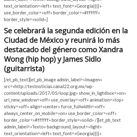
b
er
s
k
text_orientation=»left» text_font=»Georgia||||»
o
A
o
use_border_color=»off» border_color=»#ffffff»
p
o
p
border_style=»solid»]
e
k
p
Se celebrará la segunda edición en la
n
Ciudad de México y reunirá lo más
destacado del género como Xandra
Wong (hip hop) y James Sidlo
(guitarrista)
[/et_pb_text][et_pb_image admin_label=»Imagen»
src=»http://testnoticias.canal22.org.mx/wp-
content/uploads/2017/05/loop.jpg» show_in_lightbox=»on»
url_new_window=»off» use_overlay=»off» animation=»top»
sticky=»off» align=»center» force_fullwidth=»off»
always_center_on_mobile=»on» use_border_color=»off»
border_color=»#ffffff» border_style=»solid» /][et_pb_text
admin_label=»Texto» background_layout=»light»
text_orientation=»left» text_font=»Georgia||||»