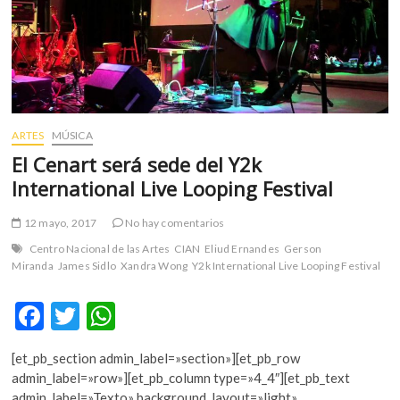
m
v
o
l
g
e
r
ARTES
MÚSICA
s
El Cenart será sede del Y2k
k
International Live Looping Festival
o
p
12 mayo, 2017
No hay comentarios
e
Centro Nacional de las Artes
CIAN
Eliud Ernandes
Gerson
n
Miranda
James Sidlo
Xandra Wong
Y2k International Live Looping Festival
v
o
F
T
W
l
g
ac
w
h
e
[et_pb_section admin_label=»section»][et_pb_row
e
itt
at
r
admin_label=»row»][et_pb_column type=»4_4″][et_pb_text
s
admin_label=»Texto» background_layout=»light»