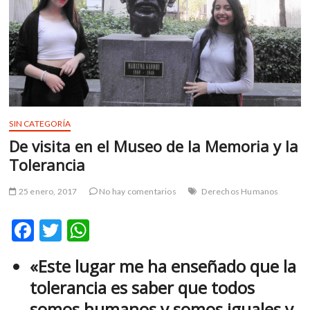
m
v
o
l
g
e
r
s
SIN CATEGORÍA
k
De visita en el Museo de la Memoria y la
o
Tolerancia
p
e
25 enero, 2017
No hay comentarios
Derechos Humanos
n
v
F
T
W
o
l
ac
w
h
g
«Este lugar me ha enseñado que la
e
itt
at
e
tolerancia es saber que todos
r
b
er
s
s
somos humanos y somos iguales y