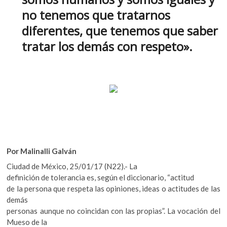
o
A
k
no tenemos que tratarnos
o
o
p
p
diferentes, que tenemos que saber
k
p
e
tratar los demás con respeto».
n
Por Malinalli Galván
Ciudad de México, 25/01/17 (N22).- La
definición de tolerancia es, según el diccionario, “actitud
de la persona que respeta las opiniones, ideas o actitudes de las
demás
personas aunque no coincidan con las propias”. La vocación del
Mueso de la