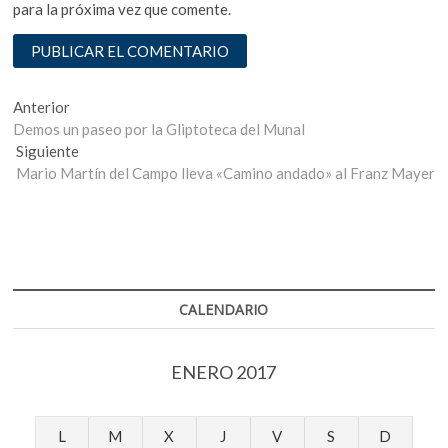
para la próxima vez que comente.
Navegación
Entrada
Anterior
anterior:
Demos un paseo por la Gliptoteca del Munal
de
Entrada
Siguiente
entradas
siguiente:
Mario Martín del Campo lleva «Camino andado» al Franz Mayer
CALENDARIO
ENERO 2017
L
M
X
J
V
S
D