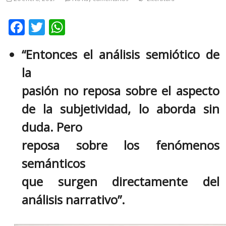
m
v
F
T
W
o
ac
w
h
l
“Entonces el análisis semiótico de
g
e
itt
at
e
la
b
er
s
r
s
o
A
pasión no reposa sobre el aspecto
k
o
p
de la subjetividad, lo aborda sin
o
k
p
p
duda. Pero
e
reposa sobre los fenómenos
n
v
semánticos
o
l
que surgen directamente del
g
análisis narrativo”.
e
r
s