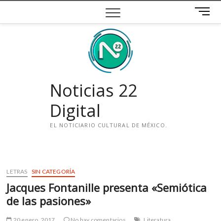
Saltar
B
al
o
contenido
t
ó
n
d
e
Noticias 22
m
e
Digital
n
ú
EL NOTICIARIO CULTURAL DE MÉXICO.
i
n
s
LETRAS
SIN CATEGORÍA
t
Jacques Fontanille presenta «Semiótica
a
g
de las pasiones»
r
a
20 enero, 2017
No hay comentarios
Literatura