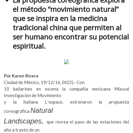
e
itt
at
k
el método “movimiento natural”
o
b
er
s
p
que se inspira en la medicina
o
A
e
tradicional china que permiten al
n
o
p
ser humano encontrar su potencial
k
p
espiritual.
Por Karen Rivera
Ciudad de México, 19/12/16, (N22).- Con
10 bailarines en escena la compañía mexicana Müuval
Investigación de Movimiento
y la italiana L´espace, estrenaron la propuesta
Natural
coreográfica
Landscapes,
que recrea el paso de las estaciones del
año a través de un