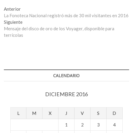
Navegación
Entrada
Anterior
anterior:
La Fonoteca Nacional registró más de 30 mil visitantes en 2016
de
Entrada
Siguiente
entradas
siguiente:
Mensaje del disco de oro de los Voyager, disponible para
terrícolas
CALENDARIO
DICIEMBRE 2016
L
M
X
J
V
S
D
1
2
3
4