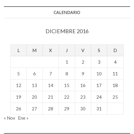
Teresa
CALENDARIO
DICIEMBRE 2016
L
M
X
J
V
S
D
1
2
3
4
5
6
7
8
9
10
11
12
13
14
15
16
17
18
19
20
21
22
23
24
25
26
27
28
29
30
31
« Nov
Ene »