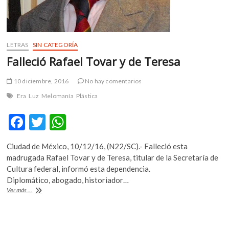
LETRAS
SIN CATEGORÍA
Falleció Rafael Tovar y de Teresa
10 diciembre, 2016
No hay comentarios
Era
Luz
Melomanía
Plástica
F
T
W
ac
w
h
Ciudad de México, 10/12/16, (N22/SC).- Falleció esta
e
itt
at
madrugada Rafael Tovar y de Teresa, titular de la Secretaría de
b
er
s
Cultura federal, informó esta dependencia.
Diplomático, abogado, historiador…
o
A
Falleció
Ver más ...
o
p
Rafael
Tovar
k
p
y
de