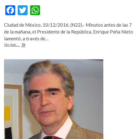
k
F
T
W
o
p
ac
w
h
e
Ciudad de México, 10/12/2016, (N22).- Minutos antes de las 7
e
itt
at
n
de la mañana, el Presidente de la República, Enrique Peña Nieto
b
er
s
lamentó, a través de…
Así
Ver más ...
o
A
reaccionaron
en
o
p
las
k
p
redes
sociales
ante
el
deceso
de
Rafael
Tovar
y
de
Teresa