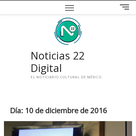
Saltar
B
al
o
contenido
t
ó
n
d
e
Noticias 22
m
e
Digital
n
ú
EL NOTICIARIO CULTURAL DE MÉXICO.
i
n
s
t
Día:
10 de diciembre de 2016
a
g
r
a