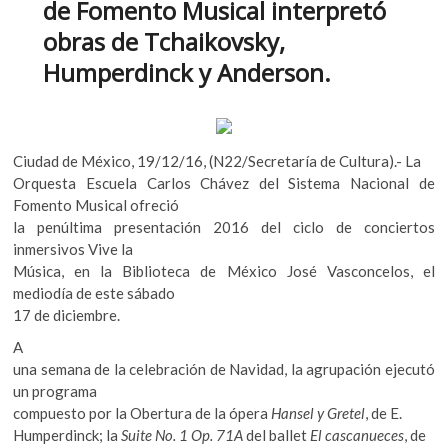
de Fomento Musical interpretó
k
b
er
s
o
obras de Tchaikovsky,
o
A
p
Humperdinck y Anderson.
e
o
p
n
k
p
Ciudad de México, 19/12/16, (N22/Secretaría de Cultura).- La
Orquesta Escuela Carlos Chávez del Sistema Nacional de
Fomento Musical ofreció
la penúltima presentación 2016 del ciclo de conciertos
inmersivos Vive la
Música, en la Biblioteca de México José Vasconcelos, el
mediodía de este sábado
17 de diciembre.
A
una semana de la celebración de Navidad, la agrupación ejecutó
un programa
compuesto por la Obertura de la ópera
Hansel y Gretel
, de E.
Humperdinck; la
Suite No. 1 Op. 71A
del ballet
El cascanueces
, de