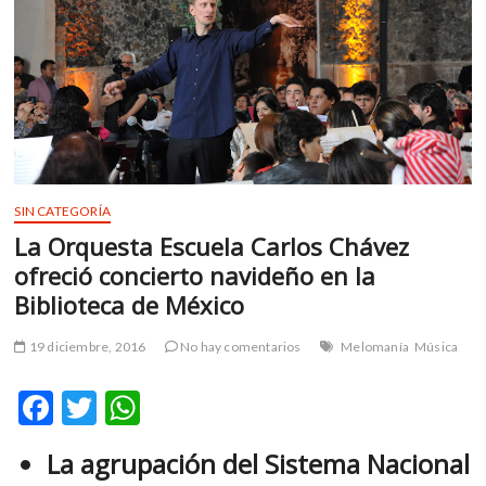
m
v
o
l
g
e
r
s
k
SIN CATEGORÍA
o
La Orquesta Escuela Carlos Chávez
p
ofreció concierto navideño en la
e
Biblioteca de México
n
v
19 diciembre, 2016
No hay comentarios
Melomanía
Música
o
l
F
T
W
g
e
ac
w
h
r
La agrupación del Sistema Nacional
e
itt
at
s