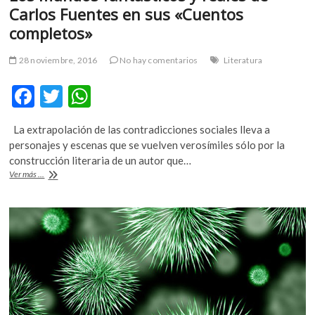
Carlos Fuentes en sus «Cuentos
m
v
completos»
o
l
28 noviembre, 2016
No hay comentarios
Literatura
g
F
T
W
e
r
ac
w
h
s
La extrapolación de las contradicciones sociales lleva a
e
itt
at
k
personajes y escenas que se vuelven verosímiles sólo por la
o
b
er
s
construcción literaria de un autor que…
p
Los
Ver más ...
o
A
e
mundos
n
fantásticos
o
p
y
v
k
p
reales
o
de
l
Carlos
g
Fuentes
e
en
sus
r
«Cuentos
s
completos»