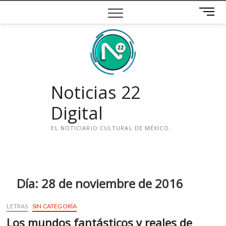
Saltar
B
al
o
contenido
t
ó
n
d
e
Noticias 22
m
e
Digital
n
ú
EL NOTICIARIO CULTURAL DE MÉXICO.
i
n
s
t
Día:
28 de noviembre de 2016
a
g
LETRAS
SIN CATEGORÍA
r
Los mundos fantásticos y reales de
a