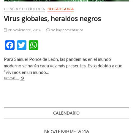
k
o
CIENCIA Y TECNOLOGÍA
SIN CATEGORÍA
p
Virus globales, heraldos negros
e
n
28 noviembre, 2016
No hay comentarios
F
T
W
ac
w
h
Para Samuel Ponce de León, las pandemias en el mundo
e
itt
at
moderno se harán cada vez más presentes. Esto debido a que
b
er
s
“vivimos en un mundo…
Virus
Ver más ...
o
A
globales,
heraldos
o
p
negros
k
p
CALENDARIO
NOVIEMBRE 2016