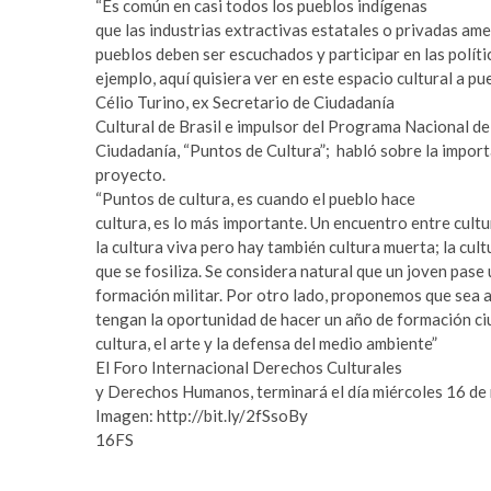
“Es común en casi todos los pueblos indígenas
a
m
que las industrias extractivas estatales o privadas ame
r
a
pueblos deben ser escuchados y participar en las polític
e
s
ejemplo, aquí quisiera ver en este espacio cultural a pu
s
t
Célio Turino, ex Secretario de Ciudadanía
c
e
Cultural de Brasil e impulsor del Programa Nacional de
o
r
Ciudadanía, “Puntos de Cultura”; habló sobre la impor
r
b
proyecto.
t
e
“Puntos de cultura, es cuando el pueblo hace
b
t
cultura, es lo más importante. Un encuentro entre cultu
e
t
la cultura viva pero hay también cultura muerta; la cul
y
i
que se fosiliza. Se considera natural que un joven pase 
l
n
formación militar. Por otro lado, proponemos que sea a
i
g
tengan la oportunidad de hacer un año de formación ciu
k
p
cultura, el arte y la defensa del medio ambiente”
d
u
El Foro Internacional Derechos Culturales
ü
s
y Derechos Humanos, terminará el día miércoles 16 de
z
u
Imagen: http://bit.ly/2fSsoBy
ü
l
16FS
e
a
s
b