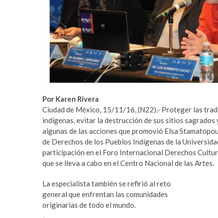
r
m
t
e
a
y
v
b
c
e
ı
t
l
p
a
u
r
m
Por Karen Rivera
e
a
Ciudad de México, 15/11/16, (N22).- Proteger las trad
s
b
indígenas, evitar la destrucción de sus sitios sagrados 
c
e
algunas de las acciones que promovió Elsa Stamatopou
o
t
de Derechos de los Pueblos Indígenas de la Universida
r
y
participación en el Foro Internacional Derechos Cult
t
a
que se lleva a cabo en el Centro Nacional de las Artes.
a
k
v
a
La especialista también se refirió al reto
c
b
general que enfrentan las comunidades
ı
e
originarias de todo el mundo.
l
t