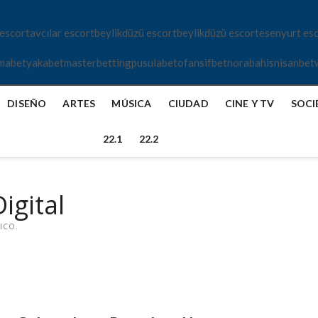
 escort
avcılar escort
beylikdüzü escort
beylikdüzü escort
esenyurt es
mabet
yakabet
masterbetting
pusulabet
ofansifbet
norabahis
nisanbet
DISEÑO
ARTES
MÚSICA
CIUDAD
CINE Y TV
SOCI
22.1
22.2
igital
ICO.