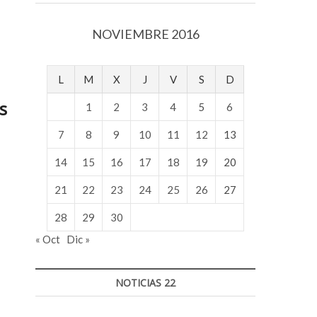
v
o
NOVIEMBRE 2016
l
g
e
L
M
X
J
V
S
D
r
s
s
1
2
3
4
5
6
k
o
7
8
9
10
11
12
13
p
14
15
16
17
18
19
20
e
n
21
22
23
24
25
26
27
v
o
28
29
30
l
« Oct
Dic »
g
e
r
NOTICIAS 22
s
k