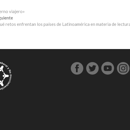
erno viajero»
Entrada
guiente
siguiente:
ué retos enfrentan los países de Latinoamérica en materia de lectur