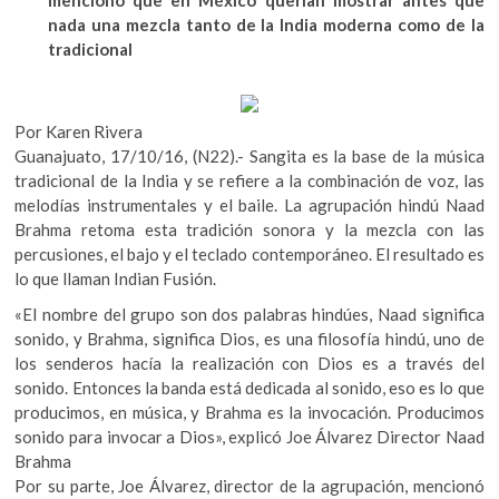
mencionó que en México querían mostrar antes que
k
b
er
s
nada una mezcla tanto de la India moderna como de la
o
tradicional
o
A
p
e
o
p
n
k
p
Por Karen Rivera
Guanajuato, 17/10/16, (N22).- Sangita es la base de la música
tradicional de la India y se refiere a la combinación de voz, las
melodías instrumentales y el baile. La agrupación hindú Naad
Brahma retoma esta tradición sonora y la mezcla con las
percusiones, el bajo y el teclado contemporáneo. El resultado es
lo que llaman Indian Fusión.
«El nombre del grupo son dos palabras hindúes, Naad significa
sonido, y Brahma, significa Dios, es una filosofía hindú, uno de
los senderos hacía la realización con Dios es a través del
sonido. Entonces la banda está dedicada al sonido, eso es lo que
producimos, en música, y Brahma es la invocación. Producimos
sonido para invocar a Dios», explicó Joe Álvarez Director Naad
Brahma
Por su parte, Joe Álvarez, director de la agrupación, mencionó