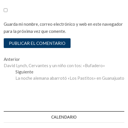
Guarda mi nombre, correo electrónico y web en este navegador
para la próxima vez que comente.
Navegación
Entrada
Anterior
anterior:
David Lynch, Cervantes y un niño con tos: «Bufadero»
de
Entrada
Siguiente
entradas
siguiente:
La noche alemana abarrotó «Los Pastitos» en Guanajuato
CALENDARIO