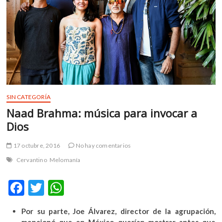
m
v
o
l
g
e
r
s
k
SIN CATEGORÍA
o
Naad Brahma: música para invocar a
p
Dios
e
n
17 octubre, 2016
No hay comentarios
v
Cervantino
Melomanía
o
l
F
T
W
g
e
ac
w
h
r
Por su parte, Joe Álvarez, director de la agrupación,
e
itt
at
s