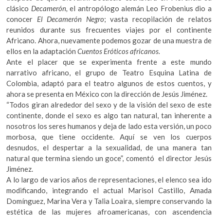
k
clásico
Decamerón,
el antropólogo alemán Leo Frobenius dio a
o
conocer
El Decamerón Negro
; vasta recopilación de relatos
p
reunidos durante sus frecuentes viajes por el continente
e
Africano. Ahora, nuevamente podemos gozar de una muestra de
n
ellos en la adaptación
Cuentos Eróticos africanos.
Ante el placer que se experimenta frente a este mundo
narrativo africano, el grupo de Teatro Esquina Latina de
Colombia, adaptó para el teatro algunos de estos cuentos, y
ahora se presenta en México con la dirección de Jesús Jiménez.
“Todos giran alrededor del sexo y de la visión del sexo de este
continente, donde el sexo es algo tan natural, tan inherente a
nosotros los seres humanos y deja de lado esta versión, un poco
morbosa, que tiene occidente. Aquí se ven los cuerpos
desnudos, el despertar a la sexualidad, de una manera tan
natural que termina siendo un goce”, comentó el director Jesús
Jiménez.
A lo largo de varios años de representaciones, el elenco sea ido
modificando, integrando el actual Marisol Castillo, Amada
Domínguez, Marina Vera y Talia Loaira, siempre conservando la
estética de las mujeres afroamericanas, con ascendencia