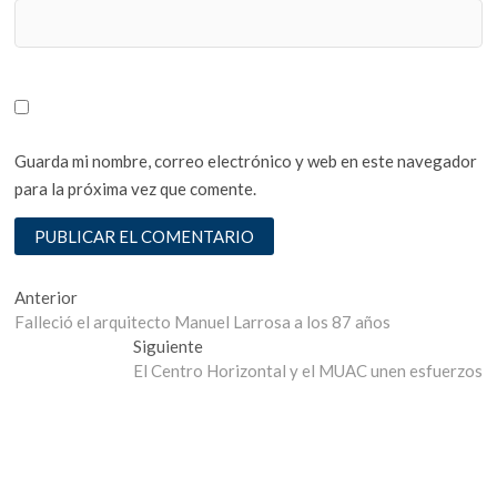
Guarda mi nombre, correo electrónico y web en este navegador
para la próxima vez que comente.
Navegación
Entrada
Anterior
anterior:
Falleció el arquitecto Manuel Larrosa a los 87 años
de
Entrada
Siguiente
entradas
siguiente:
El Centro Horizontal y el MUAC unen esfuerzos