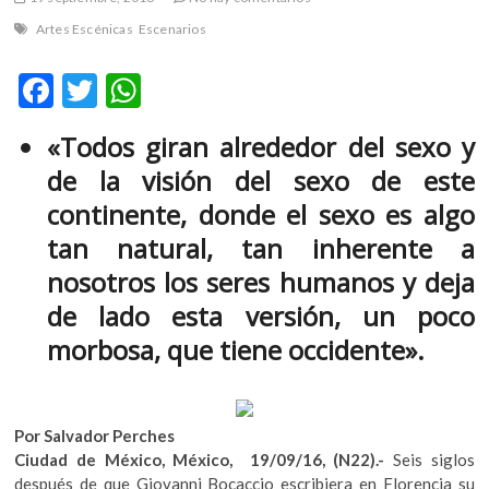
m
Artes Escénicas
Escenarios
v
o
F
T
W
l
ac
w
h
g
e
«Todos giran alrededor del sexo y
e
itt
at
r
de la visión del sexo de este
b
er
s
s
continente, donde el sexo es algo
k
o
A
o
tan natural, tan inherente a
o
p
p
nosotros los seres humanos y deja
e
k
p
n
de lado esta versión, un poco
v
morbosa, que tiene occidente».
o
l
g
e
Por Salvador Perches
r
Ciudad de México, México, 19/09/16, (N22).-
Seis siglos
s
después de que Giovanni Bocaccio escribiera en Florencia su