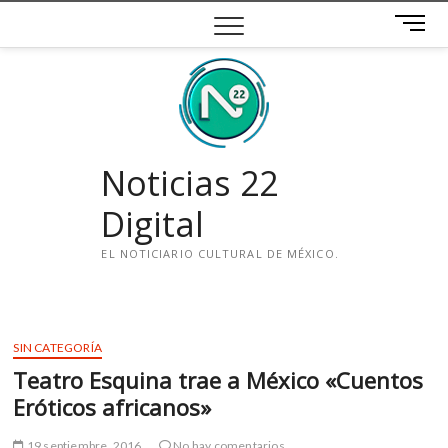
Saltar
B
al
o
contenido
t
ó
n
d
e
Noticias 22
m
e
Digital
n
ú
EL NOTICIARIO CULTURAL DE MÉXICO.
i
n
s
SIN CATEGORÍA
t
Teatro Esquina trae a México «Cuentos
a
g
Eróticos africanos»
r
a
19 septiembre, 2016
No hay comentarios