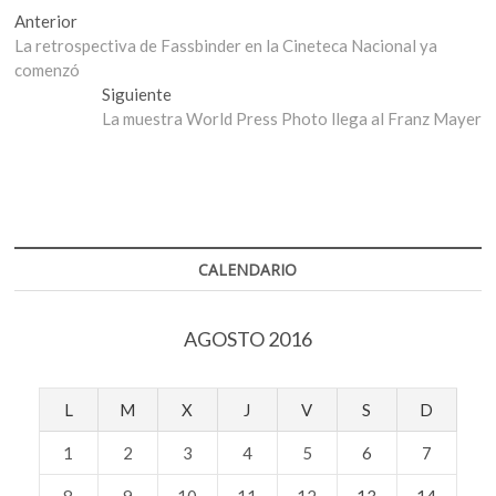
Navegación
Entrada
Anterior
anterior:
La retrospectiva de Fassbinder en la Cineteca Nacional ya
de
comenzó
entradas
Entrada
Siguiente
siguiente:
La muestra World Press Photo llega al Franz Mayer
CALENDARIO
AGOSTO 2016
L
M
X
J
V
S
D
1
2
3
4
5
6
7
8
9
10
11
12
13
14