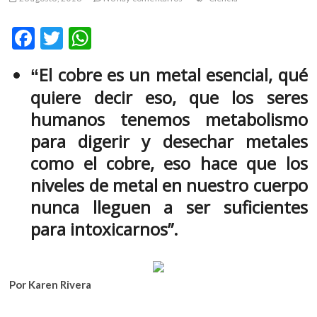
m
v
F
T
W
o
ac
w
h
l
El cobre es un metal esencial, qué
“
g
e
itt
at
e
quiere decir eso, que los seres
b
er
s
r
humanos tenemos metabolismo
s
o
A
para digerir y desechar metales
k
o
p
o
como el cobre, eso hace que los
k
p
p
niveles de metal en nuestro cuerpo
e
n
nunca lleguen a ser suficientes
v
para intoxicarnos”.
o
l
g
e
Por Karen Rivera
r
s