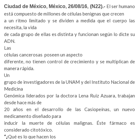
k
El ser humano
Ciudad de México, México, 26/08/16, (N22).-
o
está compuesto de millones de células benignas que crecen
p
a un ritmo limitado y se dividen a medida que el cuerpo las
e
necesita, la vida
n
de cada grupo de ellas es distinta y funcionan según lo dicte su
ADN.
Las
células cancerosas poseen un aspecto
diferente, no tienen control de crecimiento y se multiplican de
manera rápida.
Un
grupo de investigadores de la UNAM y del Instituto Nacional de
Medicina
Genómica liderados por la doctora Lena Ruiz Azuara, trabajan
desde hace más de
20 años en el desarrollo de las Casiopeínas, un nuevo
medicamento diseñado para
inducir la muerte de células malignas. Éste fármaco es
considerado citotóxico.
“¿
Qué es lo que hacen los