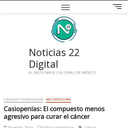
Saltar
B
al
o
contenido
t
ó
n
d
e
Noticias 22
m
e
Digital
n
ú
EL NOTICIARIO CULTURAL DE MÉXICO.
i
n
s
CIENCIA Y TECNOLOGÍA
SIN CATEGORÍA
t
Casiopenías: El compuesto menos
a
g
agresivo para curar el cáncer
r
a
26 agosto, 2016
No hay comentarios
Ciencia