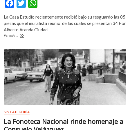
F
T
W
ac
w
h
La Casa Estudio recientemente recibió bajo su resguardo las 85
e
itt
at
piezas que el muralista reunió, de las cuales se presentan 34 Por
b
er
s
Alberto Aranda Ciudad…
Exhiben
Ver más ...
o
A
a
Diego
o
p
Rivera
k
p
como
coleccionista
y
académico
en
San
Ángel
SIN CATEGORÍA
La Fonoteca Nacional rinde homenaje a
Consuelo Velázquez