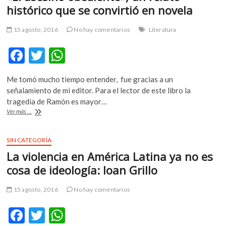
histórico que se convirtió en novela
m
v
15 agosto, 2016
No hay comentarios
Literatura
o
l
F
T
W
g
e
ac
w
h
r
Me tomó mucho tiempo entender, fue gracias a un
e
itt
at
s
señalamiento de mi editor. Para el lector de este libro la
k
b
er
s
tragedia de Ramón es mayor…
o
«El
Ver más ...
o
A
p
asesino
obediente»,
e
o
p
un
SIN CATEGORÍA
n
k
p
relato
v
La violencia en América Latina ya no es
histórico
o
que
cosa de ideología: Ioan Grillo
l
se
convirtió
g
15 agosto, 2016
No hay comentarios
en
e
novela
r
F
T
W
s