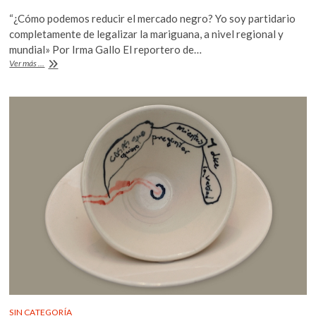
ac
w
h
k
“¿Cómo podemos reducir el mercado negro? Yo soy partidario
o
e
itt
at
completamente de legalizar la mariguana, a nivel regional y
p
b
er
s
mundial» Por Irma Gallo El reportero de…
e
La
Ver más ...
o
A
n
violencia
en
o
p
América
k
p
Latina
ya
no
es
cosa
de
ideología:
Ioan
Grillo
SIN CATEGORÍA