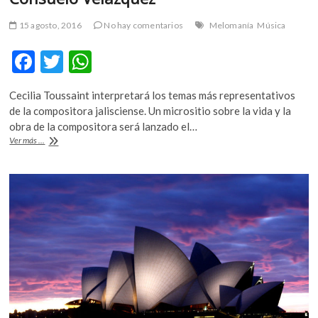
15 agosto, 2016
No hay comentarios
Melomanía
Música
F
T
W
ac
w
h
Cecilia Toussaint interpretará los temas más representativos
e
itt
at
de la compositora jalisciense. Un micrositio sobre la vida y la
b
er
s
obra de la compositora será lanzado el…
La
Ver más ...
o
A
Fonoteca
Nacional
o
p
rinde
k
p
homenaje
a
Consuelo
Velázquez