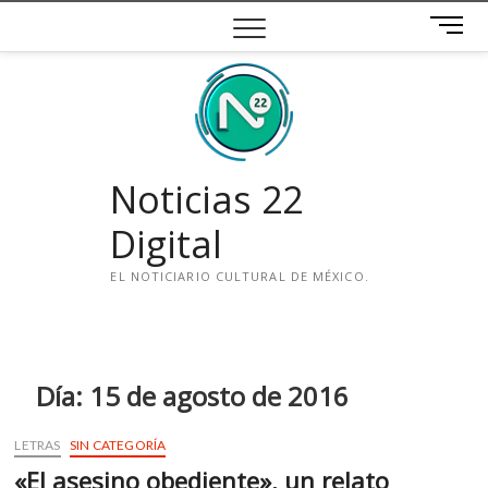
Saltar
B
al
o
contenido
t
ó
n
d
e
Noticias 22
m
e
Digital
n
ú
EL NOTICIARIO CULTURAL DE MÉXICO.
i
n
s
t
Día:
15 de agosto de 2016
a
g
LETRAS
SIN CATEGORÍA
r
«El asesino obediente», un relato
a