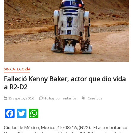
Ópera
de
Sídney
SIN CATEGORÍA
Falleció Kenny Baker, actor que dio vida
a R2-D2
15 agosto, 2016
No hay comentarios
Cine
Luz
F
T
W
ac
w
h
Ciudad de México, México, 15/08/16, (N22).- El actor británico
e
itt
at