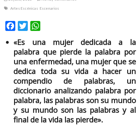
m
Artes Escénicas
Escenarios
v
o
F
T
W
l
ac
w
h
g
e
«Es una mujer dedicada a la
e
itt
at
r
palabra que pierde la palabra por
b
er
s
s
una enfermedad, una mujer que se
k
o
A
o
dedica toda su vida a hacer un
o
p
p
compendio de palabras, un
e
k
p
n
diccionario analizando palabra por
v
palabra, las palabras son su mundo
o
y su mundo son las palabras y al
l
g
final de la vida las pierde».
e
r
s