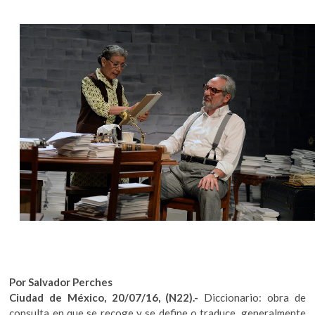
k
o
p
e
n
Por Salvador Perches
Ciudad de México, 20/07/16, (N22).-
Diccionario: obra de
consulta en que se recoge y se define o traduce, generalmente