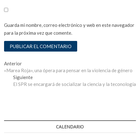
Guarda mi nombre, correo electrónico y web en este navegador
para la próxima vez que comente.
Navegación
Entrada
Anterior
anterior:
«Marea Roja», una ópera para pensar en la violencia de género
de
Entrada
Siguiente
entradas
siguiente:
El SPR se encargará de socializar la ciencia y la teconología
CALENDARIO