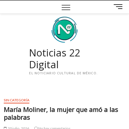
Saltar
B
al
o
contenido
t
ó
n
d
e
Noticias 22
m
e
Digital
n
ú
EL NOTICIARIO CULTURAL DE MÉXICO.
i
n
s
SIN CATEGORÍA
t
María Moliner, la mujer que amó a las
a
g
palabras
r
a
20 julio, 2016
No hay comentarios