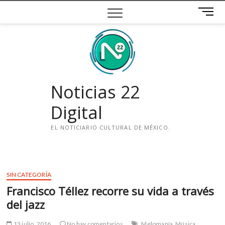
Saltar
B
al
o
contenido
t
ó
n
d
e
Noticias 22
m
e
Digital
n
ú
EL NOTICIARIO CULTURAL DE MÉXICO.
i
n
s
SIN CATEGORÍA
t
Francisco Téllez recorre su vida a través
a
g
del jazz
r
a
13 julio, 2016
No hay comentarios
Melomanía
Música