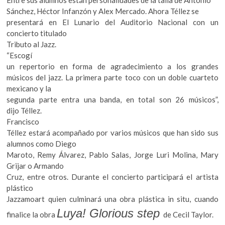
Entre sus alumnos están personalidades de la talla de Antonio
k
Sánchez, Héctor Infanzón y Alex Mercado. Ahora Téllez se
o
presentará en El Lunario del Auditorio Nacional con un
p
concierto titulado
e
Tributo al Jazz.
n
“Escogí
un repertorio en forma de agradecimiento a los grandes
músicos del jazz. La primera parte toco con un doble cuarteto
mexicano y la
segunda parte entra una banda, en total son 26 músicos”,
dijo Téllez.
Francisco
Téllez estará acompañado por varios músicos que han sido sus
alumnos como Diego
Maroto, Remy Álvarez, Pablo Salas, Jorge Luri Molina, Mary
Grijar o Armando
Cruz, entre otros. Durante el concierto participará el artista
plástico
Jazzamoart quien culminará una obra plástica in situ, cuando
Luya! Glorious step
finalice la obra
de Cecil Taylor.