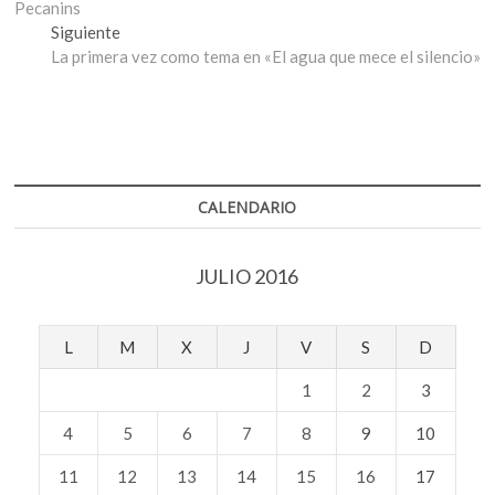
Pecanins
entradas
Entrada
Siguiente
siguiente:
La primera vez como tema en «El agua que mece el silencio»
CALENDARIO
JULIO 2016
L
M
X
J
V
S
D
1
2
3
4
5
6
7
8
9
10
11
12
13
14
15
16
17