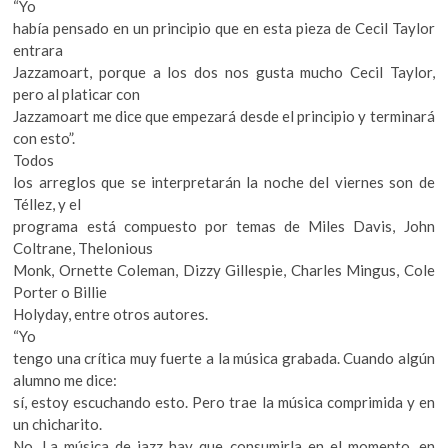
“Yo
había pensado en un principio que en esta pieza de Cecil Taylor
entrara
Jazzamoart, porque a los dos nos gusta mucho Cecil Taylor,
pero al platicar con
Jazzamoart me dice que empezará desde el principio y terminará
con esto”.
Todos
los arreglos que se interpretarán la noche del viernes son de
Téllez, y el
programa está compuesto por temas de Miles Davis, John
Coltrane, Thelonious
Monk, Ornette Coleman, Dizzy Gillespie, Charles Mingus, Cole
Porter o Billie
Holyday, entre otros autores.
“Yo
tengo una crítica muy fuerte a la música grabada. Cuando algún
alumno me dice:
sí, estoy escuchando esto. Pero trae la música comprimida y en
un chicharito.
No. La música de jazz hay que consumirla en el momento, en