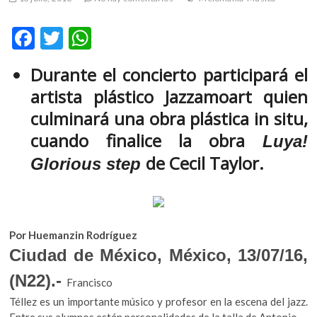
m
v
F
T
W
o
ac
w
h
l
Durante el concierto participará el
g
e
itt
at
e
artista plástico Jazzamoart quien
b
er
s
r
culminará una obra plástica in situ,
s
o
A
cuando finalice la obra
k
Luya!
o
p
o
de Cecil Taylor.
Glorious step
k
p
p
e
n
v
o
Por Huemanzin Rodríguez
l
Ciudad de México, México, 13/07/16,
g
e
(N22).-
Francisco
r
Téllez es un importante músico y profesor en la escena del jazz.
s