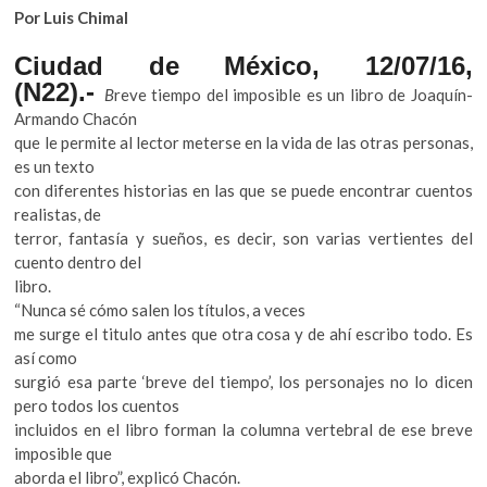
k
Por Luis Chimal
o
p
Ciudad de México, 12/07/16,
e
(N22).-
B
reve tiempo del imposible es un libro de Joaquín-
n
Armando Chacón
que le permite al lector meterse en la vida de las otras personas,
es un texto
con diferentes historias en las que se puede encontrar cuentos
realistas, de
terror, fantasía y sueños, es decir, son varias vertientes del
cuento dentro del
libro.
“Nunca sé cómo salen los títulos, a veces
me surge el titulo antes que otra cosa y de ahí escribo todo. Es
así como
surgió esa parte ‘breve del tiempo’, los personajes no lo dicen
pero todos los cuentos
incluidos en el libro forman la columna vertebral de ese breve
imposible que
aborda el libro”, explicó Chacón.