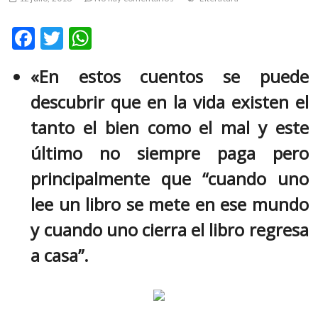
m
v
F
T
W
o
ac
w
h
l
«En estos cuentos se puede
g
e
itt
at
e
descubrir que en la vida existen el
b
er
s
r
s
o
A
tanto el bien como el mal y este
k
o
p
último no siempre paga pero
o
k
p
p
principalmente que “cuando uno
e
lee un libro se mete en ese mundo
n
v
y cuando uno cierra el libro regresa
o
l
a casa”.
g
e
r
s