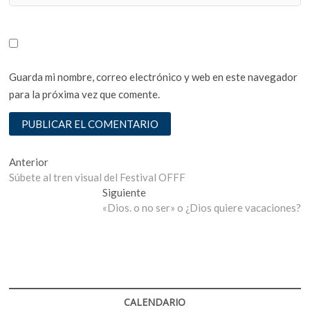
Guarda mi nombre, correo electrónico y web en este navegador
para la próxima vez que comente.
Navegación
Entrada
Anterior
anterior:
Súbete al tren visual del Festival OFFF
de
Entrada
Siguiente
entradas
siguiente:
«Dios. o no ser» o ¿Dios quiere vacaciones?
CALENDARIO