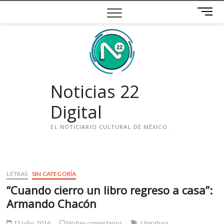
Saltar
B
al
o
contenido
t
ó
n
d
e
Noticias 22
m
e
Digital
n
ú
EL NOTICIARIO CULTURAL DE MÉXICO.
i
n
s
LETRAS
SIN CATEGORÍA
t
“Cuando cierro un libro regreso a casa”:
a
g
Armando Chacón
r
a
12 julio, 2016
No hay comentarios
Literatura