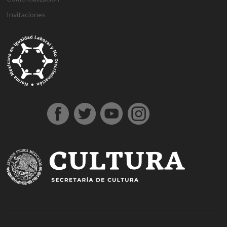
Invitaciones
g
g
1
s
1
1
h
1
a
D
j
M
d
h
A
a
a
x
ü
x
x
a
x
n
e
o
a
e
o
t
z
z
b
p
b
b
l
b
t
n
j
r
n
ş
a
i
i
e
e
e
e
k
e
a
e
o
s
e
g
ş
a
a
t
r
t
t
a
t
l
m
b
b
m
e
e
n
n
b
b
g
l
y
e
e
a
e
l
h
t
t
e
e
i
ı
a
B
t
h
b
d
i
e
e
t
t
r
e
h
o
i
o
i
r
p
p
p
i
i
s
a
n
s
n
n
e
e
e
a
n
ş
c
b
u
u
b
s
s
s
s
s
o
e
s
s
o
c
c
c
m
ü
r
r
u
u
n
o
o
o
a
p
t
c
v
u
r
r
r
r
e
a
a
e
s
t
t
t
i
r
v
n
r
u
A
o
b
r
l
e
v
n
b
e
u
ı
n
e
k
e
t
p
c
s
r
a
t
i
a
a
i
e
r