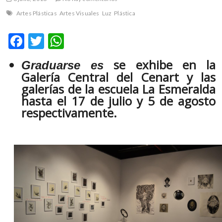
m
Artes Plásticas
Artes Visuales
Luz
Plástica
v
o
F
T
W
l
ac
w
h
g
se exhibe en la
e
Graduarse es
e
itt
at
Galería Central del Cenart y las
r
b
er
s
s
galerías de la escuela La Esmeralda
k
hasta el 17 de julio y 5 de agosto
o
A
o
respectivamente.
o
p
p
e
k
p
n
v
o
l
g
e
r
s