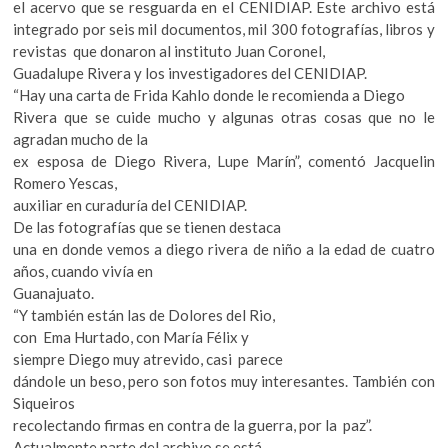
el acervo que se resguarda en el CENIDIAP. Este archivo está
k
integrado por seis mil documentos, mil 300 fotografías, libros y
o
revistas que donaron al instituto Juan Coronel,
p
Guadalupe Rivera y los investigadores del CENIDIAP.
e
“Hay una carta de Frida Kahlo donde le recomienda a Diego
n
Rivera que se cuide mucho y algunas otras cosas que no le
agradan mucho de la
ex esposa de Diego Rivera, Lupe Marín”, comentó Jacquelin
Romero Yescas,
auxiliar en curaduría del CENIDIAP.
De las fotografías que se tienen destaca
una en donde vemos a diego rivera de niño a la edad de cuatro
años, cuando vivía en
Guanajuato.
“Y también están las de Dolores del Rio,
con Ema Hurtado, con María Félix y
siempre Diego muy atrevido, casi parece
dándole un beso, pero son fotos muy interesantes. También con
Siqueiros
recolectando firmas en contra de la guerra, por la paz”.
Actualmente parte del archivo se está