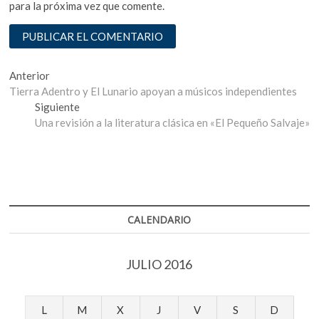
para la próxima vez que comente.
Navegación
Entrada
Anterior
anterior:
Tierra Adentro y El Lunario apoyan a músicos independientes
de
Entrada
Siguiente
entradas
siguiente:
Una revisión a la literatura clásica en «El Pequeño Salvaje»
CALENDARIO
JULIO 2016
L
M
X
J
V
S
D