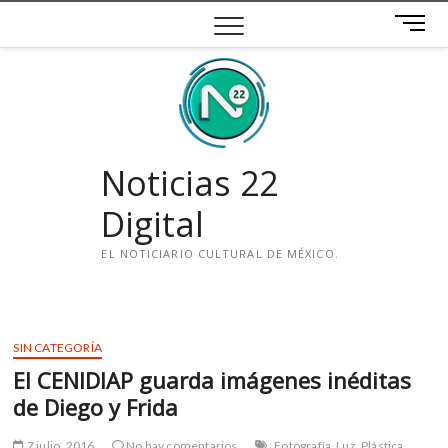
Saltar
B
al
o
contenido
t
ó
n
d
e
Noticias 22
m
e
Digital
n
ú
EL NOTICIARIO CULTURAL DE MÉXICO.
i
n
s
SIN CATEGORÍA
t
El CENIDIAP guarda imágenes inéditas
a
g
de Diego y Frida
r
a
7 julio, 2016
No hay comentarios
Fotografía
Luz
Plástica