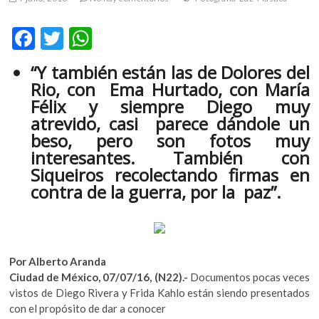
m
v
F
T
W
o
ac
w
h
l
“Y también están las de Dolores del
g
e
itt
at
Rio, con Ema Hurtado, con María
e
b
er
s
Félix y siempre Diego muy
r
atrevido, casi parece dándole un
s
o
A
beso, pero son fotos muy
k
o
p
interesantes. También con
o
k
p
p
Siqueiros recolectando firmas en
e
contra de la guerra, por la paz”.
n
v
o
l
Por Alberto Aranda
g
Ciudad de México, 07/07/16, (N22).-
Documentos pocas veces
e
vistos de Diego Rivera y Frida Kahlo están siendo presentados
r
con el propósito de dar a conocer
s