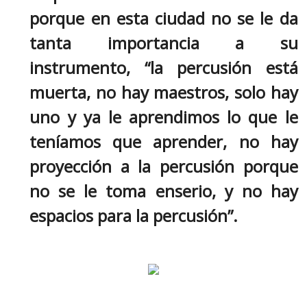
k
o
A
porque en esta ciudad no se le da
o
o
p
p
tanta importancia a su
e
k
p
instrumento, “la percusión está
n
muerta, no hay maestros, solo hay
uno y ya le aprendimos lo que le
teníamos que aprender, no hay
proyección a la percusión porque
no se le toma enserio, y no hay
espacios para la percusión”.