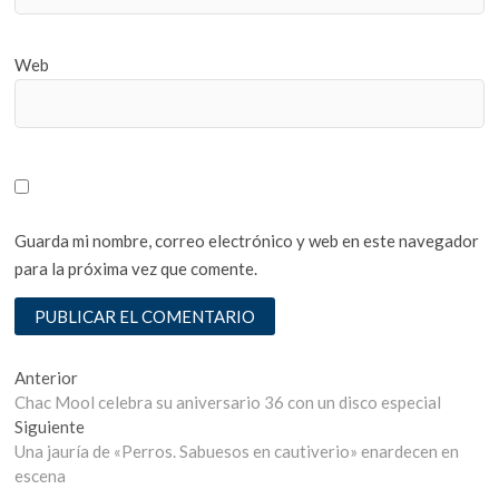
Web
Guarda mi nombre, correo electrónico y web en este navegador
para la próxima vez que comente.
Navegación
Entrada
Anterior
anterior:
Chac Mool celebra su aniversario 36 con un disco especial
de
Entrada
Siguiente
entradas
siguiente:
Una jauría de «Perros. Sabuesos en cautiverio» enardecen en
escena