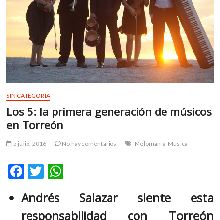
m
v
o
l
g
e
r
s
k
SIN CATEGORÍA
o
Los 5: la primera generación de músicos
p
en Torreón
e
n
5 julio, 2016
No hay comentarios
Melomanía
Música
v
o
F
T
W
l
g
ac
w
h
e
Andrés Salazar siente esta
e
itt
at
r
responsabilidad con Torreón
b
er
s
s