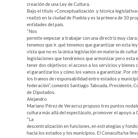
a
m
creación de una Ley de Cultura.
r
a
Bajo el título «Conceptualización y técnica legislativa
e
s
realizó en la ciudad de Puebla y es la primera de 10 p
s
t
entidades del país.
c
e
“Nos
o
r
permite empezar a trabajar con una directriz muy clara
r
b
tenemos que ir, qué tenemos que garantizar en esta le
t
e
vista que no es la única legislación en materia de cultu
b
t
legislaciones que tendremos que armonizar pero esta e
e
t
tener dos objetivos: el acceso a los servicios y bienes c
y
i
el garantizarlos y cómo los vamos a garantizar. Por otr
l
n
los tramos de responsabilidad entre estados y municipi
i
g
federación”, comentó Santiago Taboada, Presidente, C
k
p
de Diputados.
d
u
Alejandro
ü
s
Mariano Pérez de Veracruz propuso tres puntos nodales
z
u
cultura más allá del espectáculo, promover el apoyo a 
ü
l
“La
e
a
descentralización en funciones, en estrategias y fondo
s
b
hacia los estados y los municipios. El Conaculta ha lle