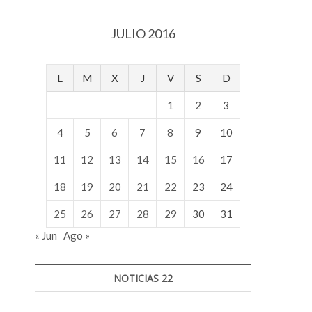
v
o
JULIO 2016
l
g
e
L
M
X
J
V
S
D
r
s
1
2
3
k
o
4
5
6
7
8
9
10
p
11
12
13
14
15
16
17
e
n
18
19
20
21
22
23
24
v
o
25
26
27
28
29
30
31
l
« Jun
Ago »
g
e
r
NOTICIAS 22
s
k