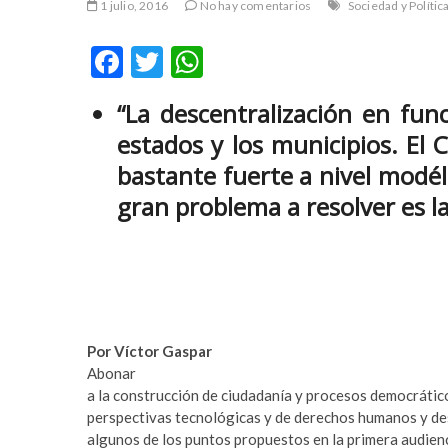
1 julio, 2016
No hay comentarios
Sociedad y Polític
r
m
t
e
F
T
W
a
y
v
b
ac
w
h
c
e
“La descentralización en fun
e
itt
at
ı
t
estados y los municipios. El
b
er
s
l
p
bastante fuerte a nivel modél
a
u
o
A
r
m
gran problema a resolver es la
o
p
e
a
s
b
k
p
c
e
o
t
r
y
t
a
a
k
Por Víctor Gaspar
v
a
Abonar
c
b
a la construcción de ciudadanía y procesos democrátic
ı
e
perspectivas tecnológicas y de derechos humanos y de
l
t
algunos de los puntos propuestos en la primera audienc