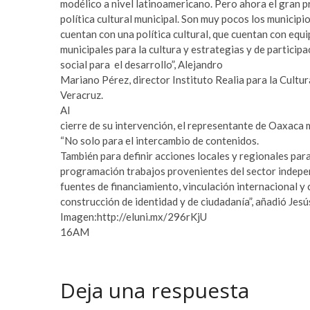
c
e
modélico a nivel latinoamericano. Pero ahora el gran p
o
t
política cultural municipal. Son muy pocos los municipio
r
o
cuentan con una política cultural, que cuentan con equ
t
f
municipales para la cultura y estrategias y de participa
b
a
social para el desarrollo”, Alejandro
e
n
Mariano Pérez, director Instituto Realia para la Cultur
y
s
Veracruz.
l
i
Al
i
f
cierre de su intervención, el representante de Oaxaca 
k
b
“No solo para el intercambio de contenidos.
d
e
También para definir acciones locales y regionales para
ü
t
programación trabajos provenientes del sector indepe
z
n
fuentes de financiamiento, vinculación internacional y 
ü
o
construcción de identidad y de ciudadanía”, añadió Jes
e
r
Imagen:http://eluni.mx/296rKjU
s
a
16AM
c
b
o
a
r
h
Deja una respuesta
t
i
e
s