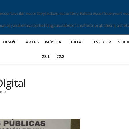
 escort
avcılar escort
beylikdüzü escort
beylikdüzü escort
esenyurt es
mabet
yakabet
masterbetting
pusulabet
ofansifbet
norabahis
nisanbet
DISEÑO
ARTES
MÚSICA
CIUDAD
CINE Y TV
SOCI
22.1
22.2
igital
ICO.