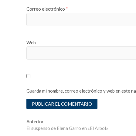
t
Correo electrónico
*
e
s
c
o
r
t
Web
ş
i
r
i
n
e
v
Guarda mi nombre, correo electrónico y web en este n
l
e
r
e
Navegación
Entrada
Anterior
s
anterior:
El suspenso de Elena Garro en «El Árbol»
c
de
o