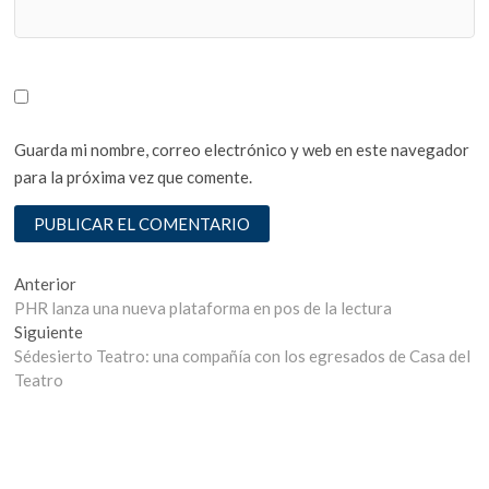
Guarda mi nombre, correo electrónico y web en este navegador
para la próxima vez que comente.
Navegación
Entrada
Anterior
anterior:
PHR lanza una nueva plataforma en pos de la lectura
de
Entrada
Siguiente
entradas
siguiente:
Sédesierto Teatro: una compañía con los egresados de Casa del
Teatro