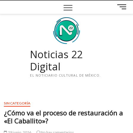
Saltar
B
al
o
contenido
t
ó
n
d
e
Noticias 22
m
e
Digital
n
ú
EL NOTICIARIO CULTURAL DE MÉXICO.
i
n
s
SIN CATEGORÍA
t
¿Cómo va el proceso de restauración a
a
g
«El Caballito»?
r
a
29 junio, 2016
No hay comentarios