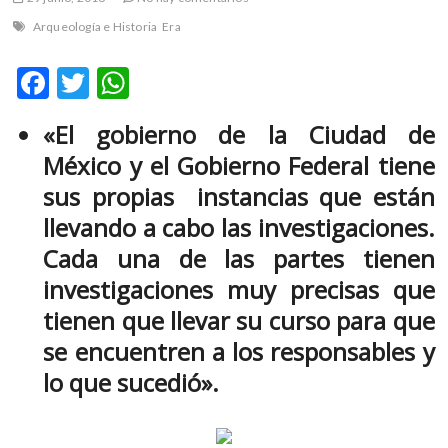
m
Arqueología e Historia
Era
v
o
F
T
W
l
ac
w
h
g
e
«El gobierno de la Ciudad de
e
itt
at
r
México y el Gobierno Federal tiene
b
er
s
s
sus propias instancias que están
k
o
A
o
llevando a cabo las investigaciones.
o
p
p
Cada una de las partes tienen
e
k
p
n
investigaciones muy precisas que
v
tienen que llevar su curso para que
o
se encuentren a los responsables y
l
g
lo que sucedió».
e
r
s