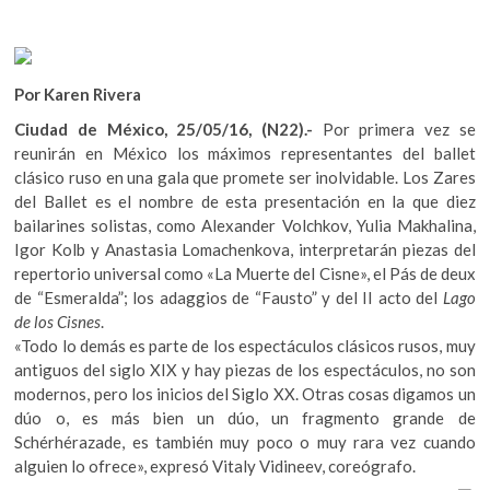
k
o
A
o
o
p
p
e
k
p
Por Karen Rivera
n
Ciudad de México, 25/05/16, (N22).-
Por primera vez se
reunirán en México los máximos representantes del ballet
clásico ruso en una gala que promete ser inolvidable. Los Zares
del Ballet es el nombre de esta presentación en la que diez
bailarines solistas, como Alexander Volchkov, Yulia Makhalina,
Igor Kolb y Anastasia Lomachenkova, interpretarán piezas del
repertorio universal como «La Muerte del Cisne», el Pás de deux
de “Esmeralda”; los adaggios de “Fausto” y del II acto del
Lago
de los Cisnes
.
«Todo lo demás es parte de los espectáculos clásicos rusos, muy
antiguos del siglo XIX y hay piezas de los espectáculos, no son
modernos, pero los inicios del Siglo XX. Otras cosas digamos un
dúo o, es más bien un dúo, un fragmento grande de
Schérhérazade, es también muy poco o muy rara vez cuando
alguien lo ofrece», expresó Vitaly Vidineev, coreógrafo.