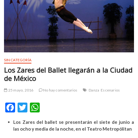
m
v
o
l
g
e
r
s
k
SIN CATEGORÍA
o
Los Zares del Ballet llegarán a la Ciudad
p
de México
e
n
25 mayo, 2016
No hay comentarios
Danza
Escenarios
v
o
F
T
W
l
g
ac
w
h
e
Los Zares del ballet se presentarán el siete de junio a
e
itt
at
r
las ocho y media de la noche, en el Teatro Metropólitan
b
er
s
s