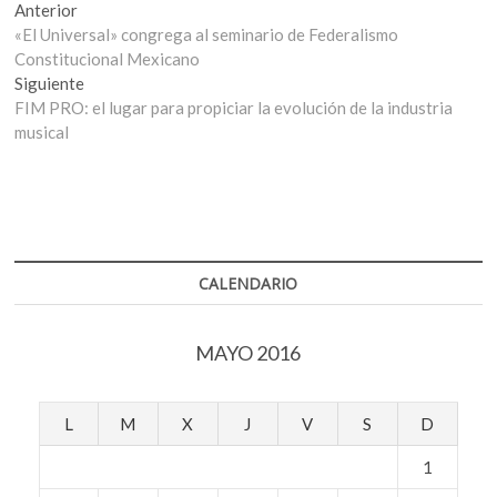
Navegación
Entrada
Anterior
anterior:
«El Universal» congrega al seminario de Federalismo
de
Constitucional Mexicano
entradas
Entrada
Siguiente
siguiente:
FIM PRO: el lugar para propiciar la evolución de la industria
musical
CALENDARIO
MAYO 2016
L
M
X
J
V
S
D
1