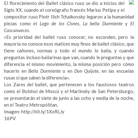
El florecimiento del Ballet clásico ruso se dio a inicios del
Siglo XX, cuando el coreógrafo francés Marius Petipa y el
compositor ruso Piotr Ilich Tchaikovsky legaron a la humanidad
piezas como el
Lago de los Cisnes
,
La bella Durmiente
y
El
Cascanueces
.
«Es prioridad del ballet ruso conocer, no esconden, pero la
mayoría no conoce esos matices muy finos de ballet clásico, que
tiene cañones, normas y todo el mundo lo baila, y cuando
preguntas incluso bailarinas que van, cuando le preguntas y que
diferencia el mismo movimiento, la misma posición pero cómo
hacerlo en
Bella Durmiente
o en
Don Quijote
, en las escuelas
rusas sí que saben la diferencia».
Los Zares del ballet, que pertenecen a los faustosos teatros
como el Bolshoi de Moscú y el Mariinsky de San Petersburgo,
se presentarán el siete de junio a las ocho y media de la noche,
en el Teatro Metropólitan.
Imagen: http://bit.ly/1XxRLJy
16PV