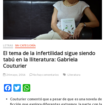
m
v
o
l
g
e
r
s
k
LETRAS
SIN CATEGORÍA
o
El tema de la infertilidad sigue siendo
p
tabú en la lliteratura: Gabriela
e
Couturier
n
v
24 mayo, 2016
No hay comentarios
Literatura
o
l
F
T
W
g
e
ac
w
h
r
Couturier comentó que a pesar de que es una novela de
e
itt
at
s
ficción que explora diferentes extremos, la parte con la