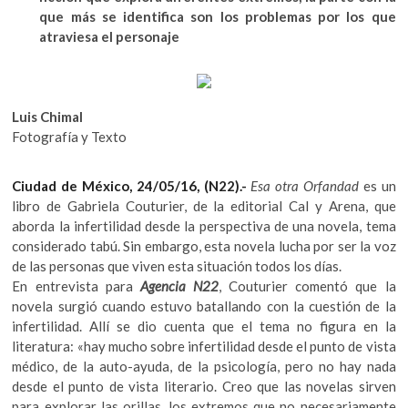
k
b
er
s
que más se identifica son los problemas por los que
o
atraviesa el personaje
o
A
p
e
o
p
n
k
p
Luis Chimal
Fotografía y Texto
Ciudad de México, 24/05/16, (N22).-
Esa otra Orfandad
es un
libro de Gabriela Couturier, de la editorial Cal y Arena, que
aborda la infertilidad desde la perspectiva de una novela, tema
considerado tabú. Sin embargo, esta novela lucha por ser la voz
de las personas que viven esta situación todos los días.
En entrevista para
Agencia N22
,
Couturier comentó que la
novela surgió cuando estuvo batallando con la cuestión de la
infertilidad. Allí se dio cuenta que el tema no figura en la
literatura: «hay mucho sobre infertilidad desde el punto de vista
médico, de la auto-ayuda, de la psicología, pero no hay nada
desde el punto de vista literario. Creo que las novelas sirven
para explorar las orillas, los extremos que no necesariamente