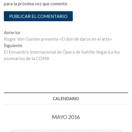
para la próxima vez que comente.
Navegación
Entrada
Anterior
anterior:
Roger Von Gunten presenta «El don de darse en el arte»
de
Entrada
Siguiente
entradas
siguiente:
El Encuentro Internacional de Ópera de Saltillo llegará a los
escenarios de la CDMX
CALENDARIO
MAYO 2016