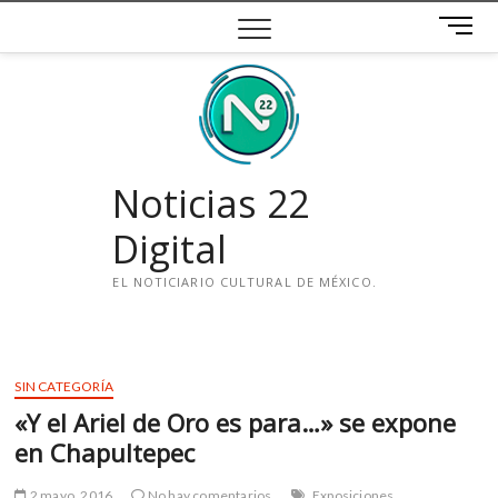
Saltar
B
al
o
contenido
t
ó
n
d
e
Noticias 22
m
e
Digital
n
ú
EL NOTICIARIO CULTURAL DE MÉXICO.
i
n
s
SIN CATEGORÍA
t
«Y el Ariel de Oro es para…» se expone
a
g
en Chapultepec
r
a
2 mayo, 2016
No hay comentarios
Exposiciones