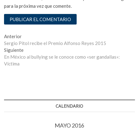
para la próxima vez que comente.
Navegación
Entrada
Anterior
anterior:
Sergio Pitol recibe el Premio Alfonso Reyes 2015
de
Entrada
Siguiente
entradas
siguiente:
En México al bullying se le conoce como «ser gandallas»:
Víctima
CALENDARIO
MAYO 2016