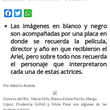
m
v
F
T
W
o
ac
w
h
l
Las imágenes en blanco y negro
g
e
itt
at
e
son acompañadas por una placa en
b
er
s
r
donde se recuerda la película,
s
o
A
director y año en que recibieron el
k
o
p
o
Ariel, pero sobre todo nos recuerda
k
p
p
el personaje que interpretaron
e
n
cada una de estas actrices.
v
o
l
Por Alberto Aranda
g
e
Dolores del Río, María Félix, Blanca Estela Pavón, Marga
r
López, Prudencia Grifell y Silvia Pinal son algunas de las
s
mujeres que han