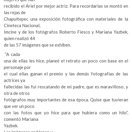
k
recibido el Ariel por mejor actriz. Para recordarlas se montó en
o
las rejas de
p
Chapultepec una exposición fotográfica con materiales de la
e
Cineteca Nacional,
n
Imcine y de los fotógrafos Roberto Fiesco y Mariana Yazbek,
quien realizó 44
de las 57 imágenes que se exhiben.
“A cada
una de ellas les hice, planeé el retrato un poco con base en el
personaje por
el cual ellas ganan el premio y las demás fotografías de las
actrices ya
fallecidas las fui rescatando de mi padre, que es maravilloso, y
otra de otros
fotógrafos muy importantes de esa época. Quise que tuvieran
que ver un poco
con las fotos que yo hice para que hubiera como un hilo”,
comentó Mariana
Yazbek.