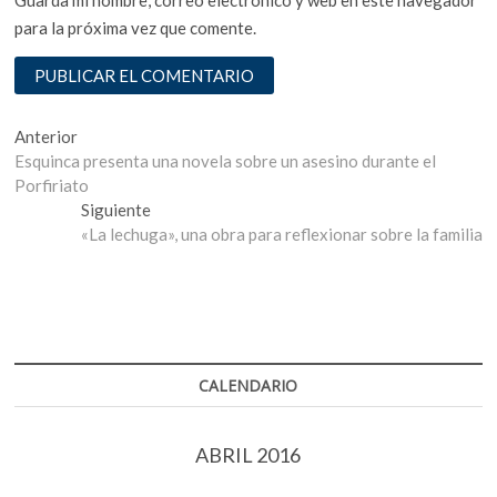
Guarda mi nombre, correo electrónico y web en este navegador
para la próxima vez que comente.
Navegación
Entrada
Anterior
anterior:
Esquinca presenta una novela sobre un asesino durante el
de
Porfiriato
entradas
Entrada
Siguiente
siguiente:
«La lechuga», una obra para reflexionar sobre la familia
CALENDARIO
ABRIL 2016