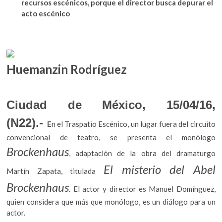
recursos escénicos, porque el director busca depurar el
k
b
er
s
acto escénico
o
o
A
p
e
o
p
n
k
p
Huemanzin Rodríguez
Ciudad de México, 15/04/16,
(N22).-
E
n el Traspatio Escénico, un lugar fuera del circuito
convencional de teatro, se presenta el monólogo
Brockenhaus
, adaptación de la obra del dramaturgo
El misterio del Abel
Martín Zapata, titulada
Brockenhaus
. El actor y director es Manuel Domínguez,
quien considera que más que monólogo, es un diálogo para un
actor.