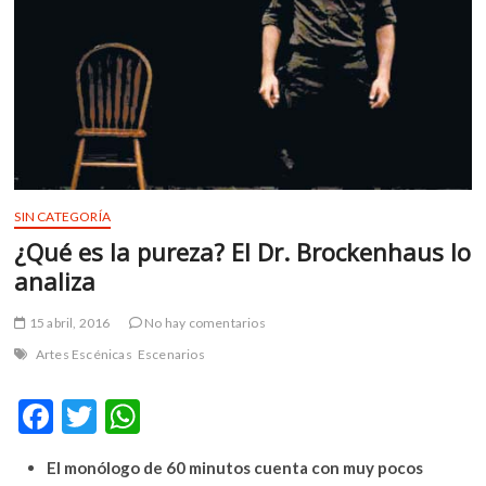
m
v
o
l
g
e
r
s
k
SIN CATEGORÍA
o
¿Qué es la pureza? El Dr. Brockenhaus lo
p
analiza
e
n
15 abril, 2016
No hay comentarios
v
o
Artes Escénicas
Escenarios
l
g
F
T
W
e
ac
w
h
r
El monólogo de 60 minutos cuenta con muy pocos
s
e
itt
at