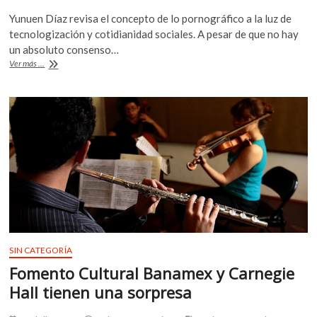
ac
w
h
k
Yunuen Díaz revisa el concepto de lo pornográfico a la luz de
o
e
itt
at
tecnologización y cotidianidad sociales. A pesar de que no hay
p
b
er
s
un absoluto consenso…
e
«Todo
Ver más ...
o
A
n
retrato
es
o
p
pornográfico»
k
p
gana
el
Premio
Nacional
de
Ensayo
SIN CATEGORÍA
Fomento Cultural Banamex y Carnegie
Hall tienen una sorpresa