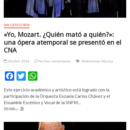
la
violencia
SIN CATEGORÍA
«Yo, Mozart. ¿Quién mató a quién?»:
una ópera atemporal se presentó en el
CNA
26 abril, 2016
No hay comentarios
Melomanía
Música
F
T
W
ac
w
h
Este ejercicio académico y artístico está logrado con la
e
itt
at
participación de la Orquesta Escuela Carlos Chávez y el
b
er
s
Ensamble Escénico y Vocal de la SNFM…
«Yo,
Ver más ...
o
A
Mozart.
¿Quién
o
p
mató
a