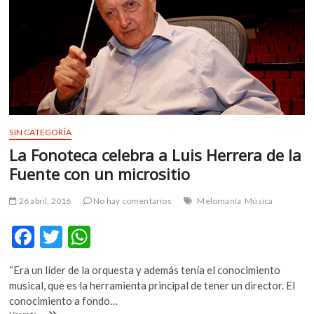
k
p
quién?»:
una
ópera
atemporal
se
presentó
en
el
CNA
SIN CATEGORÍA
La Fonoteca celebra a Luis Herrera de la
Fuente con un micrositio
26 abril, 2016
No hay comentarios
Melomanía
Música
F
T
W
ac
w
h
“Era un líder de la orquesta y además tenía el conocimiento
e
itt
at
musical, que es la herramienta principal de tener un director. El
b
er
s
conocimiento a fondo…
La