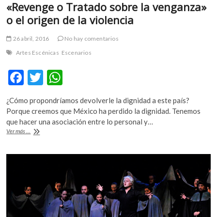
«Revenge o Tratado sobre la venganza»
o el origen de la violencia
26 abril, 2016
No hay comentarios
Artes Escénicas
Escenarios
F
T
W
ac
w
h
¿Cómo propondríamos devolverle la dignidad a este país?
e
itt
at
Porque creemos que México ha perdido la dignidad. Tenemos
b
er
s
que hacer una asociación entre lo personal y…
«Revenge
Ver más ...
o
A
o
Tratado
o
p
sobre
k
p
la
venganza»
o
el
origen
de