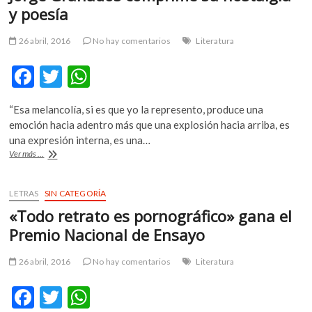
y poesía
m
v
26 abril, 2016
No hay comentarios
Literatura
o
l
F
T
W
g
e
ac
w
h
r
“Esa melancolía, si es que yo la represento, produce una
e
itt
at
s
emoción hacia adentro más que una explosión hacia arriba, es
k
b
er
s
una expresión interna, es una…
o
Jorge
Ver más ...
o
A
p
Granados
comprime
e
o
p
su
LETRAS
SIN CATEGORÍA
n
k
p
nostálgia
v
«Todo retrato es pornográfico» gana el
y
o
poesía
Premio Nacional de Ensayo
l
g
26 abril, 2016
No hay comentarios
Literatura
e
r
F
T
W
s