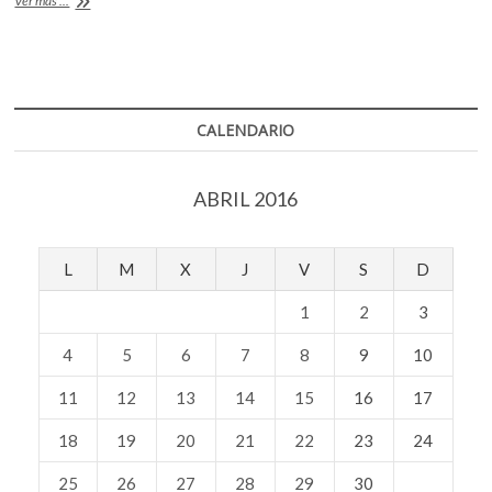
Ver más ...
o
A
Fonoteca
celebra
o
p
a
k
p
Luis
Herrera
de
CALENDARIO
la
Fuente
con
ABRIL 2016
un
micrositio
L
M
X
J
V
S
D
1
2
3
4
5
6
7
8
9
10
11
12
13
14
15
16
17
18
19
20
21
22
23
24
25
26
27
28
29
30