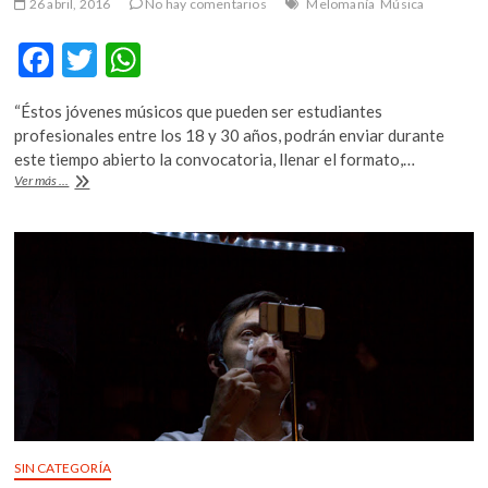
26 abril, 2016
No hay comentarios
Melomanía
Música
F
T
W
ac
w
h
“Éstos jóvenes músicos que pueden ser estudiantes
e
itt
at
profesionales entre los 18 y 30 años, podrán enviar durante
b
er
s
este tiempo abierto la convocatoria, llenar el formato,…
Fomento
Ver más ...
o
A
Cultural
Banamex
o
p
y
k
p
Carnegie
Hall
tienen
una
sorpresa
SIN CATEGORÍA