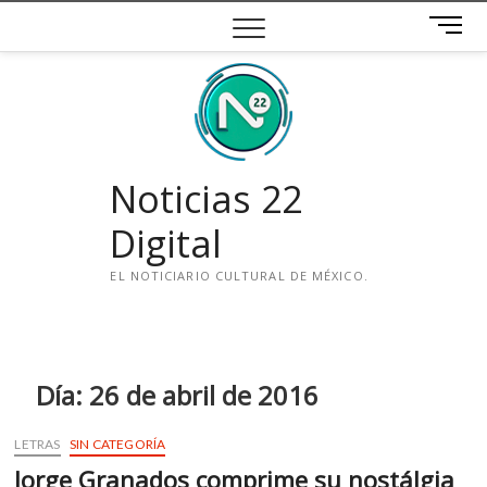
Saltar
B
al
o
contenido
t
ó
n
d
e
Noticias 22
m
e
Digital
n
ú
EL NOTICIARIO CULTURAL DE MÉXICO.
i
n
s
t
Día:
26 de abril de 2016
a
g
LETRAS
SIN CATEGORÍA
r
Jorge Granados comprime su nostálgia
a