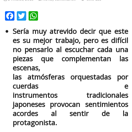
m
v
F
T
W
o
ac
w
h
l
Sería muy atrevido decir que este
g
e
itt
at
e
es su mejor trabajo, pero es difícil
b
er
s
r
no pensarlo al escuchar cada una
s
o
A
piezas que complementan las
k
o
p
o
escenas,
k
p
p
las atmósferas orquestadas por
e
n
cuerdas e
v
instrumentos tradicionales
o
japoneses provocan sentimientos
l
g
acordes al sentir de la
e
protagonista.
r
s