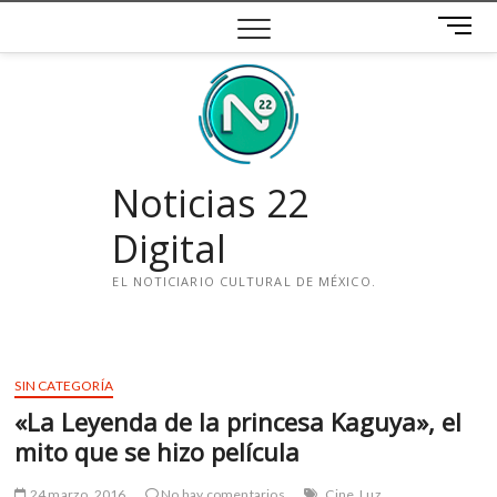
Saltar
B
al
o
contenido
t
ó
n
d
e
Noticias 22
m
e
Digital
n
ú
EL NOTICIARIO CULTURAL DE MÉXICO.
i
n
s
SIN CATEGORÍA
t
«La Leyenda de la princesa Kaguya», el
a
g
mito que se hizo película
r
a
24 marzo, 2016
No hay comentarios
Cine
Luz