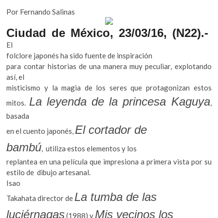
k
Por Fernando Salinas
o
p
Ciudad de México, 23/03/16, (N22).-
e
El
n
folclore japonés ha sido fuente de inspiración
para contar historias de una manera muy peculiar, explotando
así, el
misticismo y la magia de los seres que protagonizan estos
La leyenda de la princesa Kaguya
mitos.
,
basada
El cortador de
en el cuento japonés,
bambú
, utiliza estos elementos y los
replantea en una película que impresiona a primera vista por su
estilo de dibujo artesanal.
Isao
La tumba de las
Takahata director de
luciérnagas
Mis vecinos los
(1988) y