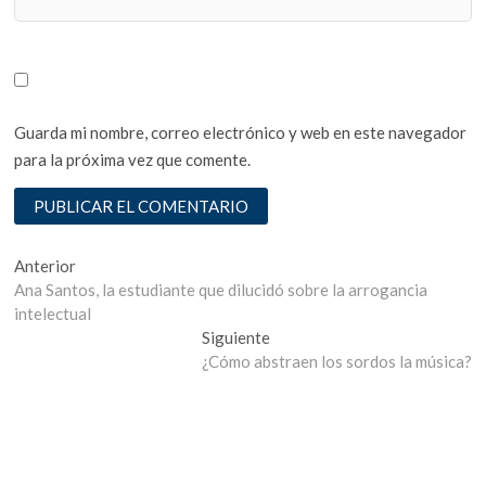
Guarda mi nombre, correo electrónico y web en este navegador
para la próxima vez que comente.
Navegación
Entrada
Anterior
anterior:
Ana Santos, la estudiante que dilucidó sobre la arrogancia
de
intelectual
entradas
Entrada
Siguiente
siguiente:
¿Cómo abstraen los sordos la música?