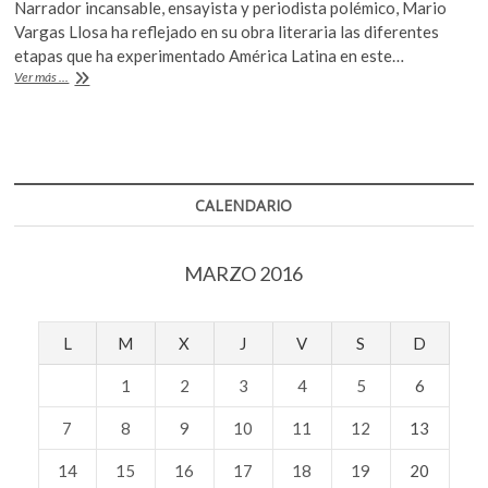
Narrador incansable, ensayista y periodista polémico, Mario
e
itt
at
Vargas Llosa ha reflejado en su obra literaria las diferentes
b
er
s
etapas que ha experimentado América Latina en este…
A
Ver más ...
o
A
80
años
o
p
de
k
p
Mario
Vargas
Llosa:
CALENDARIO
el
crítico
del
MARZO 2016
progreso
L
M
X
J
V
S
D
1
2
3
4
5
6
7
8
9
10
11
12
13
14
15
16
17
18
19
20