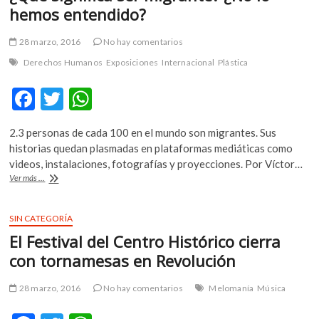
hemos entendido?
m
v
28 marzo, 2016
No hay comentarios
o
l
Derechos Humanos
Exposiciones
Internacional
Plástica
g
e
F
T
W
r
ac
w
h
s
2.3 personas de cada 100 en el mundo son migrantes. Sus
e
itt
at
k
historias quedan plasmadas en plataformas mediáticas como
o
b
er
s
videos, instalaciones, fotografías y proyecciones. Por Víctor…
p
¿Qué
Ver más ...
o
A
e
significa
n
ser
o
p
v
migrante?
SIN CATEGORÍA
k
p
¿No
o
El Festival del Centro Histórico cierra
lo
l
hemos
con tornamesas en Revolución
g
entendido?
e
28 marzo, 2016
No hay comentarios
Melomanía
Música
r
s