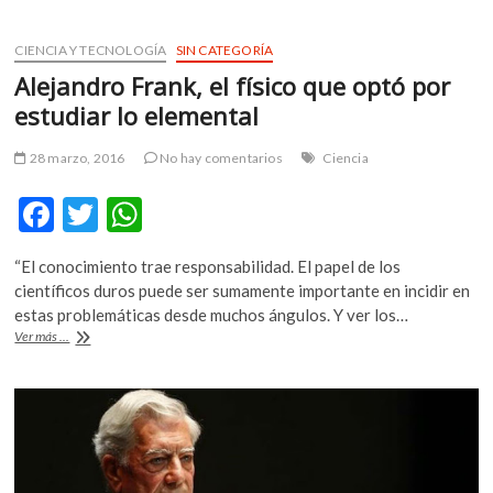
o
A
Museo
de
o
p
la
CIENCIA Y TECNOLOGÍA
SIN CATEGORÍA
k
p
Acuarela
Alejandro Frank, el físico que optó por
reúne
a
estudiar lo elemental
los
grandes
28 marzo, 2016
No hay comentarios
Ciencia
maestros
de
F
T
W
Asia
y
ac
w
h
México
“El conocimiento trae responsabilidad. El papel de los
e
itt
at
científicos duros puede ser sumamente importante en incidir en
b
er
s
estas problemáticas desde muchos ángulos. Y ver los…
Alejandro
Ver más ...
o
A
Frank,
el
o
p
físico
k
p
que
optó
por
estudiar