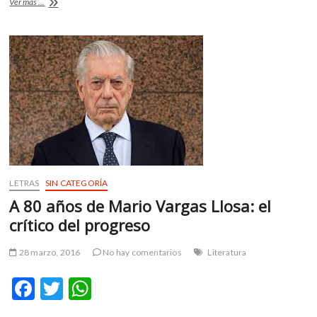
«Al
Ver más ...
o
A
final
del
o
p
arcoiris»
k
p
muestra
una
Judy
Garland
desconocida
LETRAS
SIN CATEGORÍA
A 80 años de Mario Vargas Llosa: el
crítico del progreso
28 marzo, 2016
No hay comentarios
Literatura
F
T
W
ac
w
h