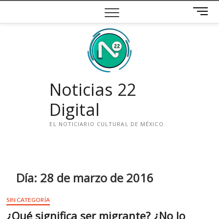
Saltar
B
al
o
contenido
t
ó
n
d
e
Noticias 22
m
e
Digital
n
ú
EL NOTICIARIO CULTURAL DE MÉXICO.
i
n
s
t
Día:
28 de marzo de 2016
a
g
SIN CATEGORÍA
r
¿Qué significa ser migrante? ¿No lo
a