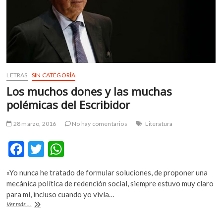
lo
elemental
LETRAS
SIN CATEGORÍA
Los muchos dones y las muchas
polémicas del Escribidor
28 marzo, 2016
No hay comentarios
Literatura
F
T
W
ac
w
h
«Yo nunca he tratado de formular soluciones, de proponer una
e
itt
at
mecánica política de redención social, siempre estuvo muy claro
b
er
s
para mí, incluso cuando yo vivía…
Los
Ver más ...
o
A
muchos
dones