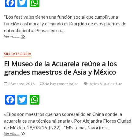
F
T
W
k
ac
w
h
o
p
“Los festivales tienen una función social que cumplir, una
e
itt
at
e
función casi moral y el mundo está urgido de esos puentes de
b
er
s
n
entendimiento. Pensar en un…
El
Ver más ...
o
A
Festival
del
o
p
Centro
SIN CATEGORÍA
k
p
Histórico
El Museo de la Acuarela reúne a los
cierra
con
grandes maestros de Asia y México
tornamesas
en
28 marzo, 2016
No hay comentarios
Artes Visuales
Luz
Revolución
F
T
W
ac
w
h
«Ellos son maestros que han sobresalido en China donde la
e
itt
at
acuarela es una técnica milenaria». Por Alejandra Flores Ciudad
b
er
s
de México, 28/03/16, (N22).- “Mis temas favoritos…
El
Ver más ...