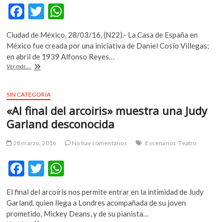
F
T
W
ac
w
h
Ciudad de México, 28/03/16, (N22).- La Casa de España en
e
itt
at
México fue creada por una iniciativa de Daniel Cosío Villegas;
b
er
s
en abril de 1939 Alfonso Reyes…
El
Ver más ...
o
A
Colmex
publica
o
p
libro
SIN CATEGORÍA
k
p
sobre
«Al final del arcoiris» muestra una Judy
su
fundación
Garland desconocida
28 marzo, 2016
No hay comentarios
Escenarios
Teatro
F
T
W
ac
w
h
El final del arcoíris nos permite entrar en la intimidad de Judy
e
itt
at
Garland, quien llega a Londres acompañada de su joven
b
er
s
prometido, Mickey Deans, y de su pianista…