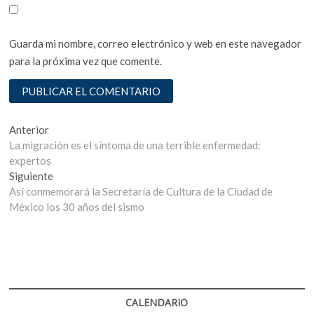
Guarda mi nombre, correo electrónico y web en este navegador
para la próxima vez que comente.
Navegación
Entrada
Anterior
anterior:
La migración es el síntoma de una terrible enfermedad:
de
expertos
entradas
Entrada
Siguiente
siguiente:
Así conmemorará la Secretaría de Cultura de la Ciudad de
México los 30 años del sismo
CALENDARIO