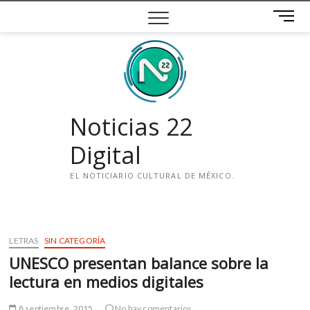
Saltar
B
al
o
contenido
t
ó
n
d
e
Noticias 22
m
e
Digital
n
ú
EL NOTICIARIO CULTURAL DE MÉXICO.
i
n
s
LETRAS
SIN CATEGORÍA
t
UNESCO presentan balance sobre la
a
g
lectura en medios digitales
r
a
8 septiembre, 2015
No hay comentarios