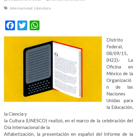
m
Internacional
Literatura
v
o
F
T
W
l
ac
w
h
g
e
Distrito
e
itt
at
r
Federal,
b
er
s
s
08/09/15,
k
(N22).- La
o
A
o
Oficina en
o
p
p
México de la
e
Organizació
k
p
n
n de las
v
Naciones
o
Unidas para
l
la Educación,
g
la Ciencia y
e
la Cultura (UNESCO) realizó, en el marco de la celebración del
r
Día Internacional de la
s
Alfabetización, la presentación en español del Informe de la