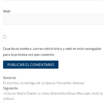
Web
Guarda mi nombre, correo electrónico y web en este navegador
para la próxima vez que comente.
Navegación
Entrada
Anterior
anterior:
El escritor es testigo de su época: Fernando Jiménez
de
Entrada
Siguiente
entradas
siguiente:
«Cita en Notre Dame» o cómo Antonieta Rivas Mercado vivió la
cultura