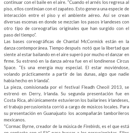
continuar con el baile en el aire. “Cuando el arnés los regresa al
piso, ellos continúan con el zapateo. Esto genera una especie de
interacción entre el piso y el ambiente aéreo. Así se crean
diversas escenas en donde se mezclan los pasos irlandeses con
otro tipo de coreografías originales que han surgido con el
paso del tiempo”.
Las bases coreográficas de Chantal McCormick están en la
danza contemporánea. Tiempo después notó que la libertad que
siente al estar bailando en el aire superó por mucho el danzar en
firme. Su estrenó en la danza aérea fue en el londinense Circus
Space. “Es una energía muy especial. El estar moviéndose,
volando prácticamente a partir de las dunas, algo que nadie
había hecho en Irlanda”.
La pieza, comisionada por el festival Fleadh Cheoil 2013, se
estrenó en Derry, Irlanda. Su segunda presentación fue en
Costa Rica, ahí únicamente estuvieron los bailarines irlandeses,
el trabajo percusionista corrió a cargo de músicos locales. Para
su presentación en Guanajuato los acompañarán tamborileros
mexicanos.
“Cormac Byrne, creador de la música de
Firebirds,
es el que está
en contacto con el FIC para buscar a los percusionistas. Ellos