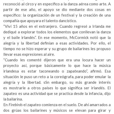
reconoció al circo y en específico a la danza aérea como arte. A
partir de ese año, el apoyo se dio mediante dos cosas en
específico: la organización de un festival y la creación de una
compañía que apoyara el talento dancístico.
“Viví 15 años en el extranjero. Cuando regresé a Irlanda me
dediqué a explorar todos los elementos que conllevan la danza
y el baile irlandés”. En ese momento, McCormick notó que la
alegría y la libertad definían a esas actividades. Por ello, el
tiempo no se hizo esperar y su grupo de bailarines les propuso
llevar esas expresiones al aire.
“Cuando les comenté dijeron que era una locura hacer un
proyecto así, porque básicamente lo que hace la música
irlandesa es estar taconeando o zapateando”, afirmó. Esa
situación le puso un reto a la coreógrafa, para poder emular la
alegría y la libertad. sSn embargo, su más grande interés
es mostrarle a otros países lo que significa ser irlandés. El
zapateo es una actividad que se practica desde la infancia, dijo
la bailarina.
En
Firebirds
el zapateo comienza en el suelo. De ahí amarrados a
dos grúas los bailarines y músicos se elevan para girar y