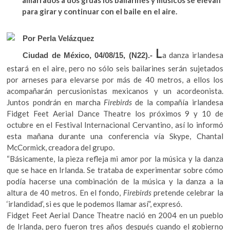
k
b
er
s
para girar y continuar con el baile en el aire.
o
o
A
p
Por Perla Velázquez
e
o
p
n
L
a danza irlandesa
Ciudad de México, 04/08/15, (N22).-
k
p
estará en el aire, pero no sólo seis bailarines serán sujetados
por arneses para elevarse por más de 40 metros, a ellos los
acompañarán percusionistas mexicanos y un acordeonista.
Juntos pondrán en marcha
Firebirds
de la compañía irlandesa
Fidget Feet Aerial Dance Theatre los próximos 9 y 10 de
octubre en el Festival Internacional Cervantino, así lo informó
esta mañana durante una conferencia vía Skype, Chantal
McCormick, creadora del grupo.
“Básicamente, la pieza refleja mi amor por la música y la danza
que se hace en Irlanda. Se trataba de experimentar sobre cómo
podía hacerse una combinación de la música y la danza a la
altura de 40 metros. En el fondo,
Firebirds
pretende celebrar la
‘irlandidad’, si es que le podemos llamar así”, expresó.
Fidget Feet Aerial Dance Theatre nació en 2004 en un pueblo
de Irlanda, pero fueron tres años después cuando el gobierno