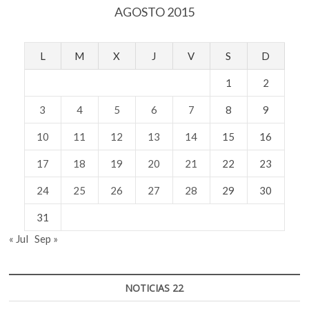
AGOSTO 2015
civil?
L
M
X
J
V
S
D
1
2
3
4
5
6
7
8
9
10
11
12
13
14
15
16
17
18
19
20
21
22
23
24
25
26
27
28
29
30
31
« Jul
Sep »
NOTICIAS 22