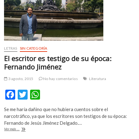
m
v
o
l
g
e
r
LETRAS
SIN CATEGORÍA
s
El escritor es testigo de su época:
k
Fernando Jiménez
o
p
3 agosto, 2015
No hay comentarios
Literatura
e
n
F
T
W
v
o
ac
w
h
l
Se me haría dañino que no hubiera cuentos sobre el
e
itt
at
g
narcotráfico, ya que los escritores son testigos de su época:
b
er
s
e
Fernando de Jesús Jiménez Delgado.…
r
El
Ver más ...
o
A
escritor
s