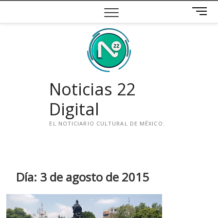
Saltar
B
al
o
contenido
t
ó
n
d
e
Noticias 22
m
e
Digital
n
ú
EL NOTICIARIO CULTURAL DE MÉXICO.
i
n
s
t
Día:
3 de agosto de 2015
a
g
r
a