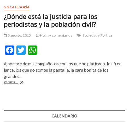
es
o
p
k
testigo
SIN CATEGORÍA
o
k
p
de
¿Dónde está la justicia para los
p
su
e
época:
periodistas y la población civil?
Fernando
n
Jiménez
3 agosto, 2015
No hay comentarios
Sociedad y Política
F
T
W
ac
w
h
A nombre de mis compañeros con los que he platicado, los free
e
itt
at
lance, los que no somos la pantalla, la cara bonita de los
b
er
s
grandes…
¿Dónde
Ver más ...
o
A
está
la
o
p
justicia
k
p
para
los
periodistas
CALENDARIO
y
la
población