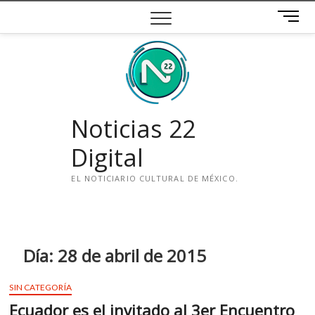
Saltar
B
al
o
contenido
t
ó
n
d
e
Noticias 22
m
e
Digital
n
ú
EL NOTICIARIO CULTURAL DE MÉXICO.
i
n
s
t
Día:
28 de abril de 2015
a
g
SIN CATEGORÍA
r
Ecuador es el invitado al 3er Encuentro
a