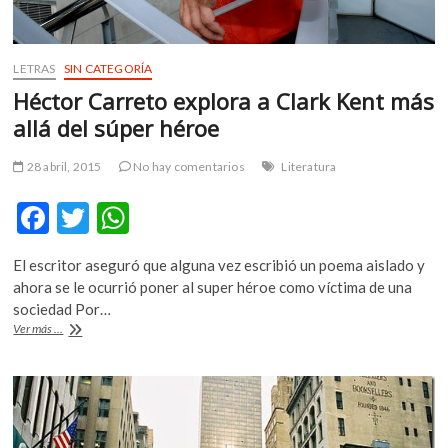
LETRAS
SIN CATEGORÍA
Héctor Carreto explora a Clark Kent más
allá del súper héroe
28 abril, 2015
No hay comentarios
Literatura
F
T
W
ac
w
h
El escritor aseguró que alguna vez escribió un poema aislado y
e
itt
at
ahora se le ocurrió poner al super héroe como víctima de una
b
er
s
sociedad Por…
Héctor
Ver más ...
o
A
Carreto
explora
o
p
a
k
p
Clark
Kent
más