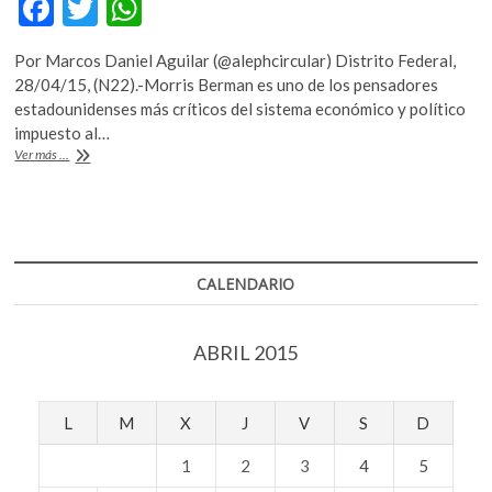
F
T
W
ac
w
h
Por Marcos Daniel Aguilar (@alephcircular) Distrito Federal,
e
itt
at
28/04/15, (N22).-Morris Berman es uno de los pensadores
b
er
s
estadounidenses más críticos del sistema económico y político
impuesto al…
o
A
Morris
Ver más ...
o
p
Berman
reflexiona
k
p
sobre
la
falsedad
de
CALENDARIO
la
democracia
y
ABRIL 2015
la
libertad
en
el
L
M
X
J
V
S
D
siglo
XXI
1
2
3
4
5