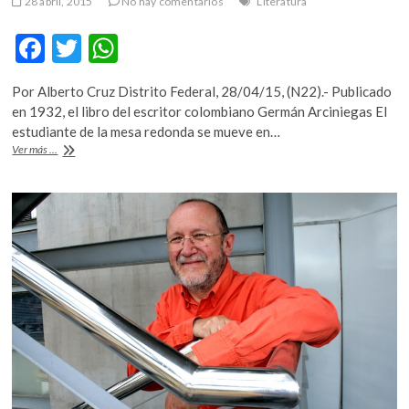
28 abril, 2015
No hay comentarios
Literatura
F
T
W
ac
w
h
Por Alberto Cruz Distrito Federal, 28/04/15, (N22).- Publicado
e
itt
at
en 1932, el libro del escritor colombiano Germán Arciniegas El
b
er
s
estudiante de la mesa redonda se mueve en…
Libro
Ver más ...
o
A
de
Germán
o
p
Arciniegas
k
p
habla
sobre
las
revoluciones
en
América
Latina