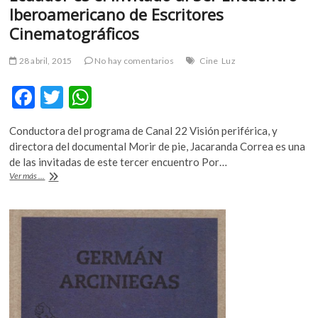
Iberoamericano de Escritores
m
v
Cinematográficos
o
l
28 abril, 2015
No hay comentarios
Cine
Luz
g
F
T
W
e
r
ac
w
h
s
Conductora del programa de Canal 22 Visión periférica, y
e
itt
at
k
directora del documental Morir de pie, Jacaranda Correa es una
o
b
er
s
de las invitadas de este tercer encuentro Por…
p
Ecuador
Ver más ...
o
A
e
es
n
el
o
p
invitado
v
k
p
al
o
3er
l
Encuentro
g
Iberoamericano
e
de
Escritores
r
Cinematográficos
s