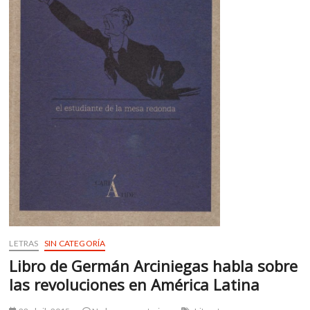
k
o
p
e
n
LETRAS
SIN CATEGORÍA
Libro de Germán Arciniegas habla sobre
las revoluciones en América Latina