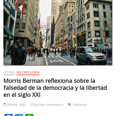
allá
del
súper
héroe
LETRAS
SIN CATEGORÍA
Morris Berman reflexiona sobre la
falsedad de la democracia y la libertad
en el siglo XXI
28 abril, 2015
No hay comentarios
Literatura