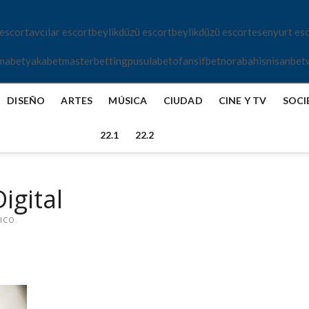
 escort
avcılar escort
beylikdüzü escort
beylikdüzü escort
esenyurt es
mabet
yakabet
masterbetting
pusulabet
ofansifbet
norabahis
nisanbet
DISEÑO
ARTES
MÚSICA
CIUDAD
CINE Y TV
SOCI
22.1
22.2
igital
ICO.