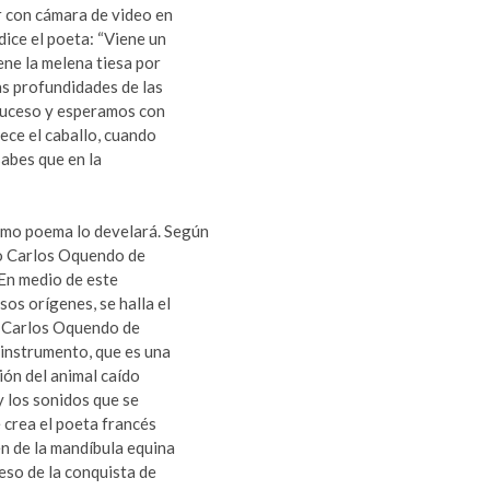
or con cámara de video en
dice el poeta: “Viene un
ene la melena tiesa por
as profundidades de las
suceso y esperamos con
rece el caballo, cuando
sabes que en la
ismo poema lo develará. Según
no Carlos Oquendo de
 En medio de este
os orígenes, se halla el
o, Carlos Oquendo de
 instrumento, que es una
ión del animal caído
 y los sonidos que se
 crea el poeta francés
n de la mandíbula equina
eso de la conquista de