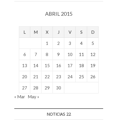
v
o
ABRIL 2015
l
g
e
L
M
X
J
V
S
D
r
s
1
2
3
4
5
k
o
6
7
8
9
10
11
12
p
13
14
15
16
17
18
19
e
n
20
21
22
23
24
25
26
v
o
27
28
29
30
l
« Mar
May »
g
e
r
NOTICIAS 22
s
k