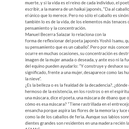
t
muerte, y si la vida es el reino de cada individuo, el po
e
escribir, a la manera de un haikai japonés, “Da al caballo
s
el único que lo merece. Pero no sólo el caballo es sinón
c
también lo es de la vida, de los elementos más tenaces d
o
pensamiento y la concentración.
r
Manuel Becerra Salazar lo relaciona con la
t
forma de reflexionar del poeta japonés Yoshii Isamu, 
ş
su pensamiento que es un caballo”. Pero por más concen
i
ocurre en muchas ocasiones, su concentración es destru
r
imagen de la mujer amada o deseada, y ante eso ni la f
i
del equino pueden ayudarlo: “Y construye y deshace s
n
significado, frente a una mujer, desaparece como las hue
e
la nieve”.
v
¿Es la belleza o es la fealdad de la decadencia?, ¿dónde 
l
hermoso de la existencia, en los rostros o en el espírit
e
una máscara, dice el poeta, una máscara de ébano que oc
r
cómo es esa máscara? “Tiene rastrillada en el entrecej
e
ensancha porque aspira las flores de la memoria y luce 
s
como la de los caballos de feria. Aunque sus labios son
c
dientes grandes son residentes en una madera reci
o