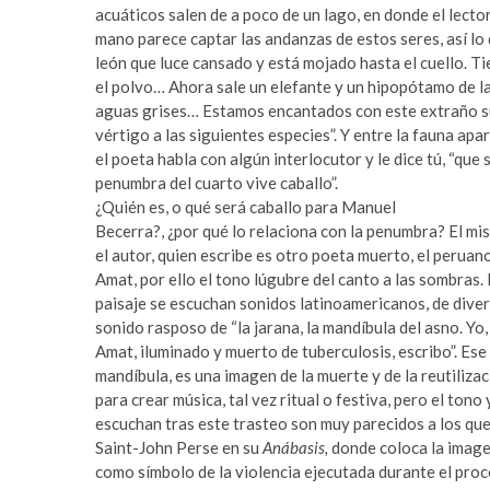
a
m
acuáticos salen de a poco de un lago, en donde el lect
r
a
mano parece captar las andanzas de estos seres, así lo 
e
s
león que luce cansado y está mojado hasta el cuello. Ti
s
t
el polvo… Ahora sale un elefante y un hipopótamo de l
c
e
aguas grises… Estamos encantados con este extraño 
o
r
vértigo a las siguientes especies”. Y entre la fauna apa
r
b
el poeta habla con algún interlocutor y le dice tú, “que 
t
e
penumbra del cuarto vive caballo”.
b
t
¿Quién es, o qué será caballo para Manuel
e
t
Becerra?, ¿por qué lo relaciona con la penumbra? El m
y
i
el autor, quien escribe es otro poeta muerto, el perua
l
n
Amat, por ello el tono lúgubre del canto a las sombras.
i
g
paisaje se escuchan sonidos latinoamericanos, de divers
k
p
sonido rasposo de “la jarana, la mandíbula del asno. Y
d
u
Amat, iluminado y muerto de tuberculosis, escribo”. Ese
ü
s
mandíbula, es una imagen de la muerte y de la reutilizac
z
u
para crear música, tal vez ritual o festiva, pero el tono
ü
l
escuchan tras este trasteo son muy parecidos a los que
e
a
Saint-John Perse en su
Anábasis,
donde coloca la image
s
b
como símbolo de la violencia ejecutada durante el proc