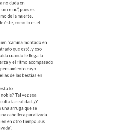
eta no duda en
 un reino”, pues es
imo de la muerte,
e éste, como lo es el
quien “camina montado en
trado que esté, y eso
ida cuando le llega la
uerza y el ritmo acompasado
u pensamiento cuyo
llas de las bestias en
está lo
u noble? Tal vez sea
ulta la realidad. ¿Y
o una arruga que se
una cabellera paralizada
ríen en otro tiempo, sus
én lavada”.