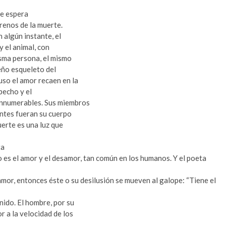
ue espera
rrenos de la muerte.
 algún instante, el
y el animal, con
isma persona, el mismo
ueño esqueleto del
uso el amor recaen en la
 pecho y el
 innumerables. Sus miembros
antes fueran su cuerpo
muerte es una luz que
ta
lo es el amor y el desamor, tan común en los humanos. Y el poeta
l amor, entonces éste o su desilusión se mueven al galope: “Tiene el
nido. El hombre, por su
r a la velocidad de los