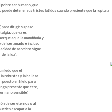
l pobre ser humano, que
o puede detener sus tristes latidos cuando presiente que la ruptura
, para dirigir su paso
talgia, que ya es
 porque aquella mandíbula y
 del ser amado e incluso
apacidad de asombro sigue
de la luz”.
d; miedo que el
la robustez y la belleza
ón puesto en hielo para
enga presente que éste,
on mano sensible”.
ión de ser eternos o al
pueden escapar a la