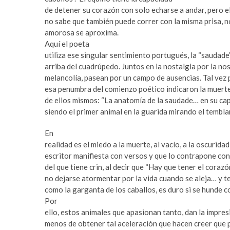
s
n
de detener su corazón con solo echarse a andar, pero e
e
i
no sabe que también puede correr con la misma prisa, n
n
s
amorosa se aproxima.
y
a
Aquí el poeta
u
n
utiliza ese singular sentimiento portugués, la “saudade”
r
b
arriba del cuadrúpedo. Juntos en la nostalgia por la nos
t
e
melancolía, pasean por un campo de ausencias. Tal vez
e
t
esa penumbra del comienzo poético indicaron la muerte
s
w
de ellos mismos: “La anatomía de la saudade… en su c
c
b
siendo el primer animal en la guarida mirando el temblar 
o
a
r
h
En
t
i
realidad es el miedo a la muerte, al vacío, a la oscurida
e
s
escritor manifiesta con versos y que lo contrapone con 
s
del que tiene crin, al decir que “Hay que tener el coraz
e
no dejarse atormentar por la vida cuando se aleja… y t
n
como la garganta de los caballos, es duro si se hunde c
y
Por
u
ello, estos animales que apasionan tanto, dan la impres
r
menos de obtener tal aceleración que hacen creer que 