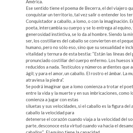
c
e
América.
o
t
Ese sentido tiene el poema de Becerra, el del viajero q
r
o
conquistar un territorio, tal vez salir o entender los te
t
f
Conquistador a caballo, a lomo, o con la imaginación. En
b
a
poeta, intercambia su cuerpo y se lo entrega al equino, 
e
n
generosidad instintiva, se lo da al hombre. Siendo la m
y
s
ser, los costillares del caballo se convierten en el peq
l
i
humano, pero no sólo eso, sino que su sexualidad e incl
i
f
vitalidad y ternura de esta bestia: “Están las líneas del
k
b
pronunciado costillar del cuerpo enfermo. Los huesos
d
e
reducidos a nada. Testículos y números ardientes que 
ü
t
ágil; y para el amor, un caballo. El rostro el ámbar. La 
z
n
atraviesa la piedra”.
ü
o
Se podrá imaginar que a lomo comienza a trotar el poe
e
r
entre la vida y la muerte y en sus imbricaciones, como 
s
a
comienza a jugar con estas
c
b
siluetas y sus velocidades, si el caballo es la figura de
o
a
caballo la velocidad para
r
h
detenerse el corazón cuando viaja a la velocidad del so
t
i
parte, desconoce esta virtud cuando va hacia el desamo
e
s
caballos”. El equino tiene la capacidad