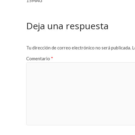
15MAG
r
t
a
Deja una respuesta
v
r
u
p
Tu dirección de correo electrónico no será publicada.
L
a
Comentario
*
e
s
c
o
r
t