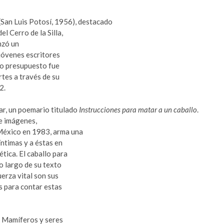
(San Luis Potosí, 1956), destacado
l Cerro de la Silla,
nzó un
 jóvenes escritores
yo presupuesto fue
rtes a través de su
2.
ar, un poemario titulado
Instrucciones para matar a un caballo
.
 de imágenes,
 México en 1983, arma una
íntimas y a éstas en
ética. El caballo para
lo largo de su texto
uerza vital son sus
s para contar estas
. Mamíferos y seres