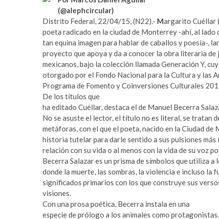
e
itt
at
r
m
(@alephcircular)
b
er
s
t
e
Distrito Federal, 22/04/15, (N22).-
M
argarito Cuéllar 
a
y
poeta radicado en la ciudad de Monterrey -ahí, al lado de
o
A
v
b
tan equina imagen para hablar de caballos y poesía-, la
o
p
c
e
proyecto que apoya y da a conocer la obra literaria de
ı
t
mexicanos, bajo la colección llamada Generación Y, cu
k
p
l
p
otorgado por el Fondo Nacional para la Cultura y las A
a
u
Programa de Fomento y Coinversiones Culturales 201
r
m
De los títulos que
e
a
ha editado Cuéllar, destaca el de Manuel Becerra Salaz
s
b
No se asuste el lector, el título no es literal, se tratan
c
e
metáforas, con el que el poeta, nacido en la Ciudad de
o
t
historia tutelar para darle sentido a sus pulsiones más 
r
y
relación con su vida o al menos con la vida de su voz po
t
a
Becerra Salazar es un prisma de símbolos que utiliza a 
a
k
donde la muerte, las sombras, la violencia e incluso la f
v
a
significados primarios con los que construye sus verso
c
b
visiones.
ı
e
Con una prosa poética, Becerra instala en una
l
t
especie de prólogo a los animales como protagonistas