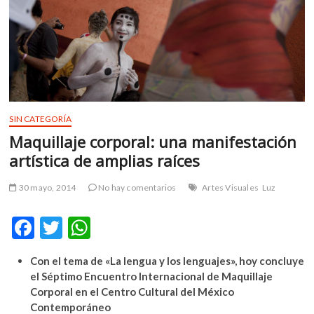
m
v
o
l
g
e
r
s
SIN CATEGORÍA
k
Maquillaje corporal: una manifestación
o
artística de amplias raíces
p
e
30 mayo, 2014
No hay comentarios
Artes Visuales
Luz
n
v
F
T
W
o
ac
w
h
l
g
Con el tema de «La lengua y los lenguajes», hoy concluye
e
itt
at
e
el Séptimo Encuentro Internacional de Maquillaje
b
er
s
r
Corporal en el Centro Cultural del México
s
Contemporáneo