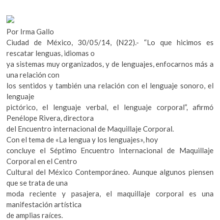
o
A
k
o
p
o
p
k
p
Por Irma Gallo
e
Ciudad de México, 30/05/14, (N22).- “Lo que hicimos es
n
rescatar lenguas, idiomas o
ya sistemas muy organizados, y de lenguajes, enfocarnos más a
una relación con
los sentidos y también una relación con el lenguaje sonoro, el
lenguaje
pictórico, el lenguaje verbal, el lenguaje corporal”, afirmó
Penélope Rivera, directora
del Encuentro internacional de Maquillaje Corporal.
Con el tema de «La lengua y los lenguajes», hoy
concluye el Séptimo Encuentro Internacional de Maquillaje
Corporal en el Centro
Cultural del México Contemporáneo. Aunque algunos piensen
que se trata de una
moda reciente y pasajera, el maquillaje corporal es una
manifestación artística
de amplias raíces.