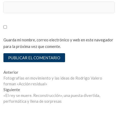
Guarda mi nombre, correo electrónico y web en este navegador
para la próxima vez que comente.
Navegación
Entrada
Anterior
anterior:
Fotografías en movimiento y las ideas de Rodrigo Valero
de
forman «Acción residual»
entradas
Entrada
Siguiente
siguiente:
«El rey se muere. Reconstrucción», una puesta divertida,
performática y llena de sorpresas