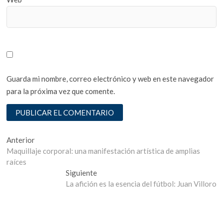
Guarda mi nombre, correo electrónico y web en este navegador
para la próxima vez que comente.
Navegación
Entrada
Anterior
anterior:
Maquillaje corporal: una manifestación artística de amplias
de
raíces
entradas
Entrada
Siguiente
siguiente:
La afición es la esencia del fútbol: Juan Villoro