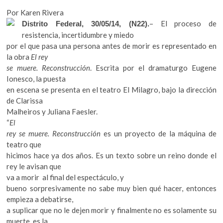
k
o
p
Por Karen Rivera
o
k
p
– El proceso de
Distrito Federal, 30/05/14, (N22).
p
resistencia, incertidumbre y miedo
e
por el que pasa una persona antes de morir es representado en
n
la obra
El rey
se muere. Reconstrucción
. Escrita por el dramaturgo Eugene
Ionesco, la puesta
en escena se presenta en el teatro El Milagro, bajo la dirección
de Clarissa
Malheiros y Juliana Faesler.
“
El
rey se muere. Reconstrucción
es un proyecto de la máquina de
teatro que
hicimos hace ya dos años. Es un texto sobre un reino donde el
rey le avisan que
va a morir al final del espectáculo, y
bueno sorpresivamente no sabe muy bien qué hacer, entonces
empieza a debatirse,
a suplicar que no le dejen morir y finalmente no es solamente su
muerte, es la