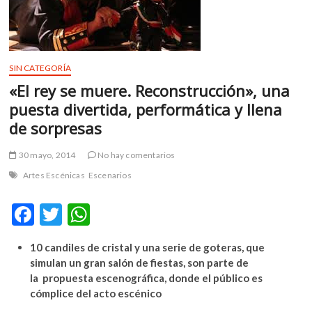
m
v
o
l
SIN CATEGORÍA
g
«El rey se muere. Reconstrucción», una
e
r
puesta divertida, performática y llena
s
de sorpresas
k
o
30 mayo, 2014
No hay comentarios
p
Artes Escénicas
Escenarios
e
n
F
T
W
v
o
ac
w
h
l
10 candiles de cristal y una serie de goteras, que
e
itt
at
g
simulan un gran salón de fiestas, son parte de
e
b
er
s
la propuesta escenográfica, donde el público es
r
cómplice del acto escénico
o
A
s