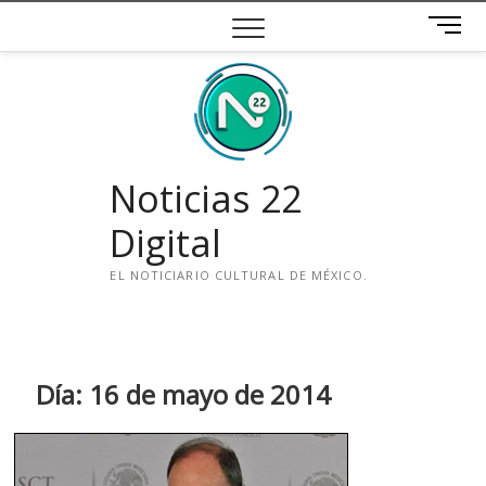
Saltar
B
al
o
contenido
t
ó
n
d
e
Noticias 22
m
e
Digital
n
ú
EL NOTICIARIO CULTURAL DE MÉXICO.
i
n
s
t
Día:
16 de mayo de 2014
a
g
r
a