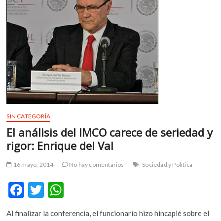
m
v
o
l
g
e
r
s
k
o
SIN CATEGORÍA
p
e
El análisis del IMCO carece de seriedad y
n
rigor: Enrique del Val
v
o
16 mayo, 2014
No hay comentarios
Sociedad y Política
l
g
F
T
W
e
ac
w
h
r
Al finalizar la conferencia, el funcionario hizo hincapié sobre el
s