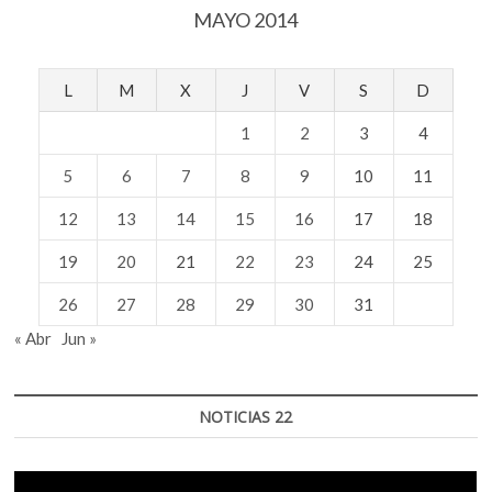
MAYO 2014
geometría
L
M
X
J
V
S
D
1
2
3
4
5
6
7
8
9
10
11
12
13
14
15
16
17
18
19
20
21
22
23
24
25
26
27
28
29
30
31
« Abr
Jun »
NOTICIAS 22