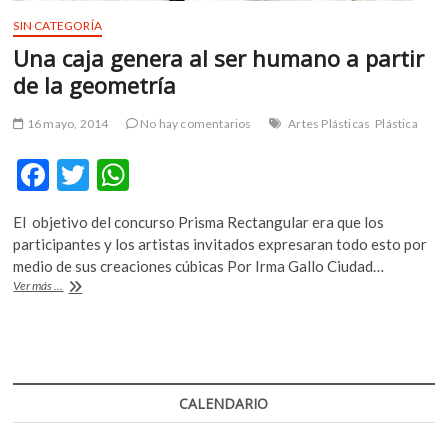
SIN CATEGORÍA
Una caja genera al ser humano a partir
de la geometría
16 mayo, 2014
No hay comentarios
Artes Plásticas
Plástica
F
T
W
ac
w
h
El objetivo del concurso Prisma Rectangular era que los
e
itt
at
participantes y los artistas invitados expresaran todo esto por
b
er
s
medio de sus creaciones cúbicas Por Irma Gallo Ciudad…
Una
Ver más ...
o
A
caja
genera
o
p
al
k
p
ser
humano
a
CALENDARIO
partir
de
la