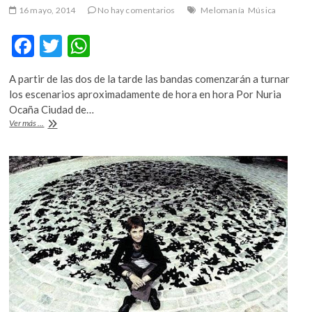
16 mayo, 2014
No hay comentarios
Melomanía
Música
F
T
W
ac
w
h
A partir de las dos de la tarde las bandas comenzarán a turnar
e
itt
at
los escenarios aproximadamente de hora en hora Por Nuria
b
er
s
Ocaña Ciudad de…
¿Irás
Ver más ...
o
A
al
Festival
o
p
Marvín?
k
p
Aquí
te
sugerimos
una
ruta