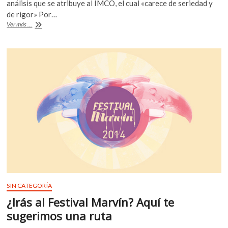
e
itt
at
análisis que se atribuye al IMCO, el cual «carece de seriedad y
k
b
er
s
de rigor» Por…
o
El
Ver más ...
p
o
A
análisis
e
del
o
p
n
IMCO
k
p
carece
de
seriedad
y
rigor:
Enrique
del
Val
SIN CATEGORÍA
¿Irás al Festival Marvín? Aquí te
sugerimos una ruta